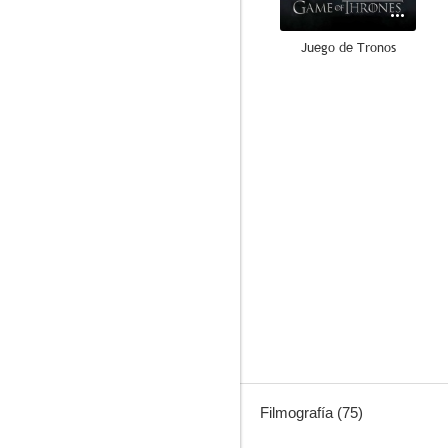
Juego de Tronos
8.7
Buffy, cazavampiros
8.7
Filmografía (75)