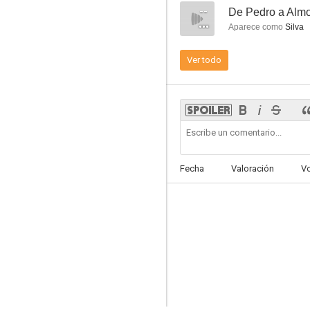
--
De Pedro a Alm
Aparece como
Silva
Ver todo
Los 4 Fantásticos: Primeros pasos
7.2
Fecha
Valoración
V
El insoportable peso de un talento descomunal
6.5