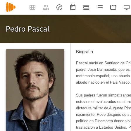
Pedro Pascal
Biografía
Pascal nació en Santiago de Chil
padre, José Balmaceda, que es m
matrimonio español, una abuela 
abuelo nacido en el País Vasco.​
Sus padres fueron simpatizantes 
estuvieron involucrados en el m
dictadura militar de Augusto Pin
nacimiento. Poco después de su 
político en Dinamarca donde viv
trasladaron a Estados Unidos. P