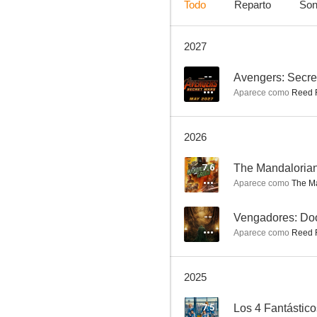
Todo
Reparto
Son
2027
The Last of Us
8.5
--
Avengers: Secre
Aparece como
Reed R
2026
7.6
The Mandaloria
Aparece como
The Ma
Robot salvaje
--
Vengadores: D
Aparece como
Reed R
8.2
2025
7.5
Los 4 Fantástic