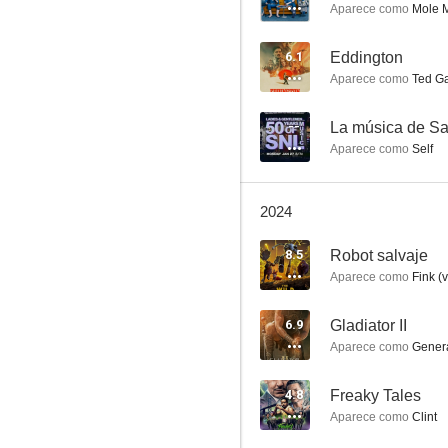
Aparece como
Mole M
6.1
Eddington
Aparece como
Ted Ga
Nikita
7.9
--
La música de Sa
Aparece como
Self
2024
8.5
Robot salvaje
Aparece como
Fink (v
6.9
Gladiator II
Cinco hermanos
Aparece como
Genera
7.5
4.8
Freaky Tales
Aparece como
Clint