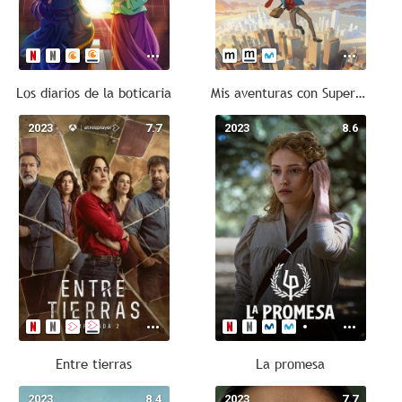
Los diarios de la boticaria
Mis aventuras con Superman
2023
7.7
2023
8.6
Entre tierras
La promesa
2023
8.4
2023
7.7