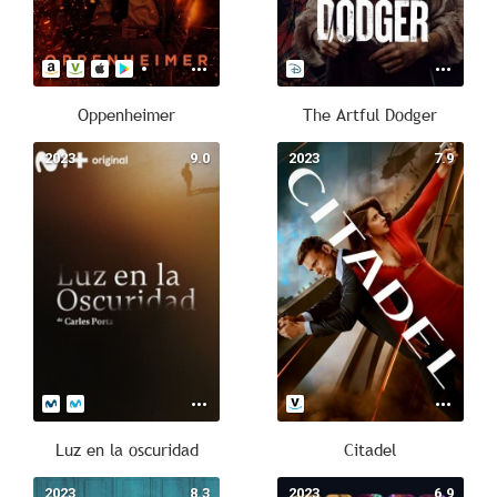
Oppenheimer
The Artful Dodger
2023
9.0
2023
7.9
Luz en la oscuridad
Citadel
2023
8.3
2023
6.9