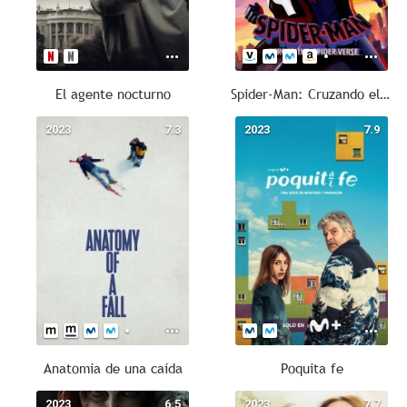
El agente nocturno
Spider-Man: Cruzando el Multiverso
2023
7.3
2023
7.9
Anatomía de una caída
Poquita fe
2023
6.5
2023
7.7