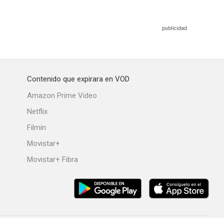
Contenido que expirara en VOD
Amazon Prime Video
Netflix
Filmin
Movistar+
Movistar+ Fibra