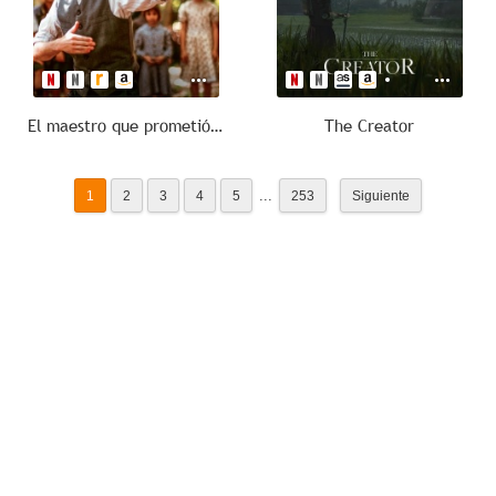
El maestro que prometió el mar
The Creator
...
1
2
3
4
5
253
Siguiente