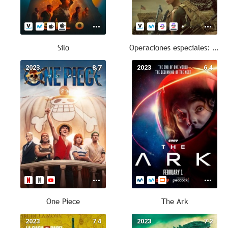
Silo
Operaciones especiales: Lioness
2023
8.7
2023
6.4
One Piece
The Ark
2023
7.4
2023
7.2