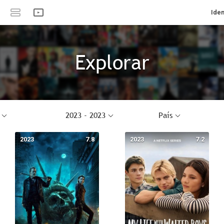
Iden
Explorar
2023 - 2023
País
2023
7.8
2023
7.2