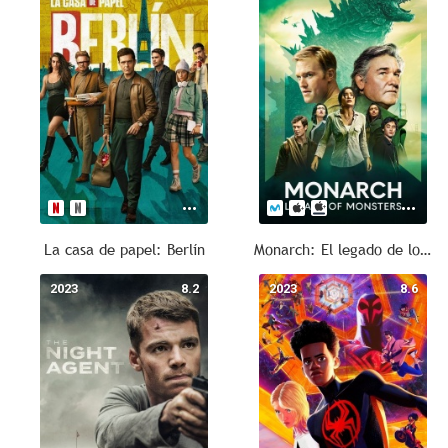
La casa de papel: Berlín
Monarch: El legado de los monstruos
2023
8.2
2023
8.6