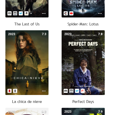
The Last of Us
Spider-Man: Lotus
2023
7.3
2023
7.8
La chica de nieve
Perfect Days
2023
8.2
2023
7.9