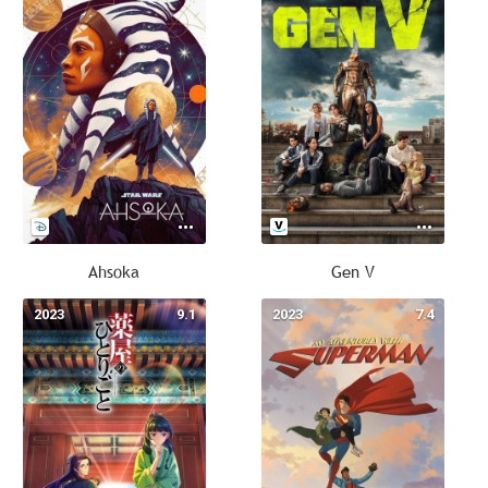
Ahsoka
Gen V
2023
9.1
2023
7.4