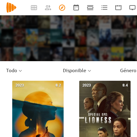
Todo
Disponible
Género
2023
8.2
2023
8.4