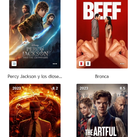
Percy Jackson y los dioses del Olimpo
Bronca
2023
8.2
2023
8.5