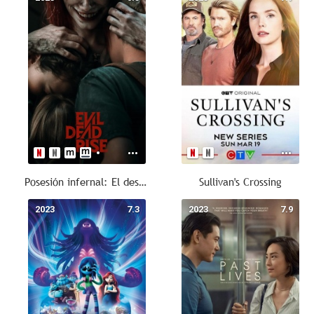
Posesión infernal: El despertar
Sullivan's Crossing
2023
7.3
2023
7.9