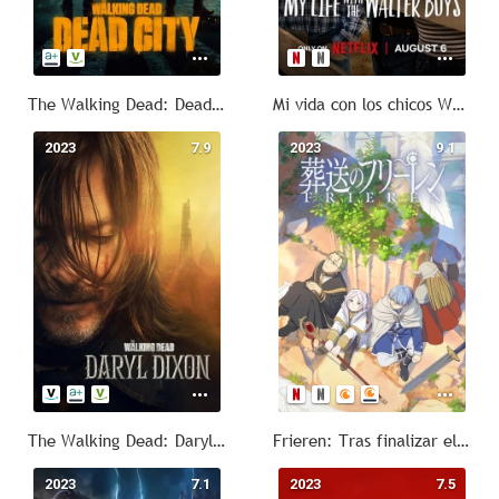
The Walking Dead: Dead City
Mi vida con los chicos Walter
2023
7.9
2023
9.1
The Walking Dead: Daryl Dixon
Frieren: Tras finalizar el viaje
2023
7.1
2023
7.5