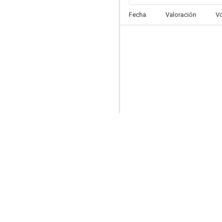
Fecha
Valoración
V
Los sin nombre
6.5
Botines
5.5