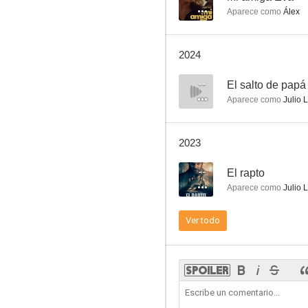
Aparece como
Álex
Tetro
2024
8.0
--
El salto de papá
Aparece como
Julio 
2023
--
El rapto
Aparece como
Julio 
Tiempo final
Ver todo
7.1