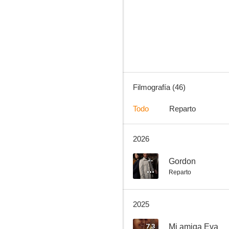
Cien años de perdón
10
Filmografía (46)
Todo
Reparto
2026
Hermanos y detectives
8.8
--
Gordon
Reparto
2025
7.3
Mi amiga Eva