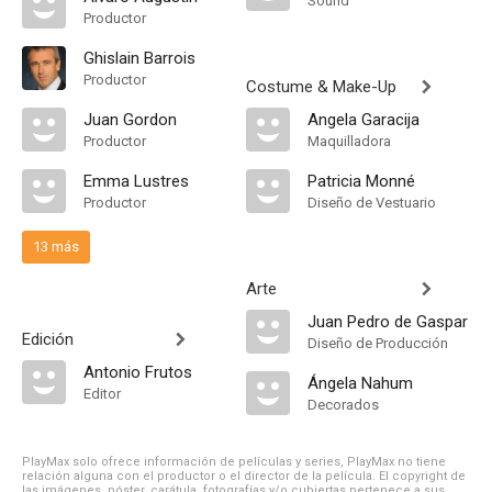
Sound
Productor
Ghislain Barrois
Productor
Costume & Make-Up
Juan Gordon
Angela Garacija
Productor
Maquilladora
Emma Lustres
Patricia Monné
Productor
Diseño de Vestuario
13 más
Arte
Juan Pedro de Gaspar
Edición
Diseño de Producción
Antonio Frutos
Ángela Nahum
Editor
Decorados
PlayMax solo ofrece información de películas y series, PlayMax no tiene
relación alguna con el productor o el director de la película. El copyright de
las imágenes, póster, carátula, fotografías y/o cubiertas pertenece a sus