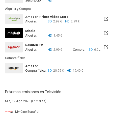
Suscripción:
HD
Disponible hasta el Mar, 01 Sep 2026 (Quedan 23 días)
Alquiler y Compra
Amazon Prime Video Store
Alquiler:
SD
2.99 €
HD
2.99 €
Mitele
Alquiler:
HD
1.45 €
Disponible hasta el Mar, 19 Ene 2038 (Quedan 11 años)
Rakuten TV
Alquiler:
HD
2.99 €
Compra:
SD
6.99 €
HD
7
Compra física
Amazon
Compra física:
SD
20.95 €
HD
19.40 €
Próximas emisiones en Televisión
Mié, 12 Ago 2026 (En 2 días)
M+ Cine Español