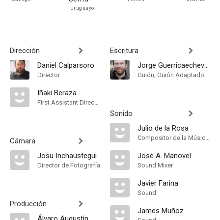
'Uruguayo'
Dirección
Escritura
Daniel Calparsoro
Jorge Guerricaechevarría
Director
Guión, Guión Adaptado
Iñaki Beraza
First Assistant Director
Sonido
Julio de la Rosa
Compositor de la Música Original
Cámara
Josu Inchaustegui
José A. Manovel
Director de Fotografía
Sound Mixer
Javier Farina
Sound
Producción
James Muñoz
Álvaro Augustín