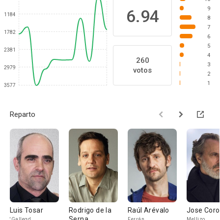
9
6.94
1184
8
7
1782
6
5
2381
4
260
3
2979
votos
2
1
3577
Reparto
Luis Tosar
Rodrigo de la
Raúl Arévalo
Jose Cor
Serna
'Gallego'
Ferrán
Mellizo