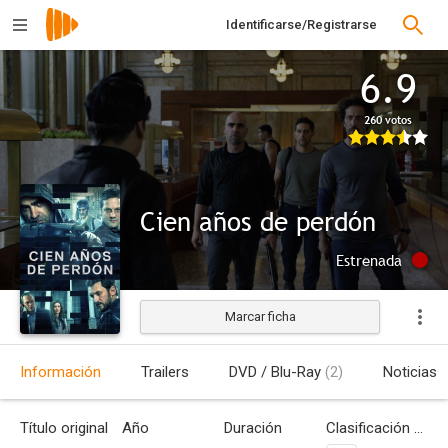
Identificarse/Registrarse
6.9
260 votos
Cien años de perdón
Estrenada
Marcar ficha
Información
Trailers
DVD / Blu-Ray
(2)
Noticias
Título original
Año
Duración
Clasificación por edades