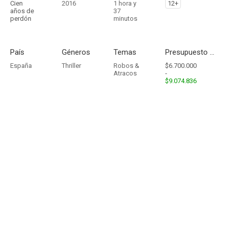
Cien
2016
1 hora y
12+
años de
37
perdón
minutos
País
Géneros
Temas
Presupuesto - Ingresos
España
Thriller
Robos &
$6.700.000
Atracos
-
$9.074.836