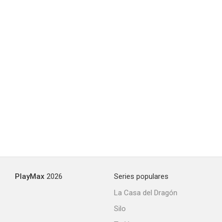
La reina anónima
1.0
PlayMax
2026
Series populares
La Casa del Dragón
Silo
La niña de tus sueños