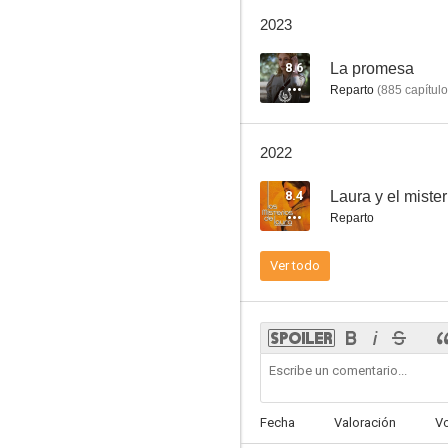
El bar
2023
4.4
8.6
La promesa
Reparto
(
885
capítul
2022
8.4
Reparto
ESO (Entidad Sobrenatural Oculta)
Ver todo
8.4
Fecha
Valoración
V