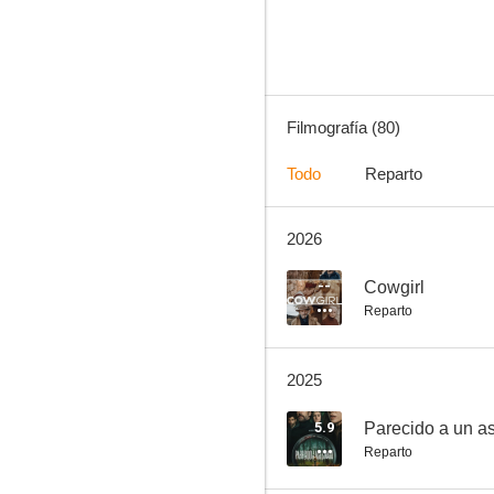
6.9
Filmografía (80)
Todo
Reparto
2026
Cien años de perdón
6.5
--
Cowgirl
Reparto
2025
5.9
Parecido a un a
Reparto