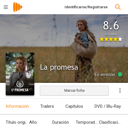
Identificarse/Registrarse
8.6
10 votos
La promesa
En emisión
Marcar ficha
Información
Trailers
Capítulos
DVD / Blu-Ray
Título original
Año
Duración
Temporadas
Clasificación por edades