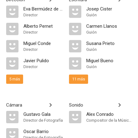
Eva Bermúdez de la Vega
Josep Cister
Director
Guión
Alberto Pernet
Carmen Llanos
Director
Guión
Miguel Conde
Susana Prieto
Director
Guión
Javier Pulido
Miguel Bueno
Director
Guión
5 más
11 más
Cámara
Sonido
Gustavo Gala
Alex Conrado
Director de Fotografía
Compositor de la Música Original
Oscar Barrio
Director de Fotografía