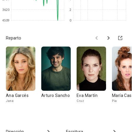
3620
2
4509
0
Reparto
Ana Garcés
Arturo Sancho
Eva Martín
María Cas
Jana
Cruz
Pía
Dirección
Escritura