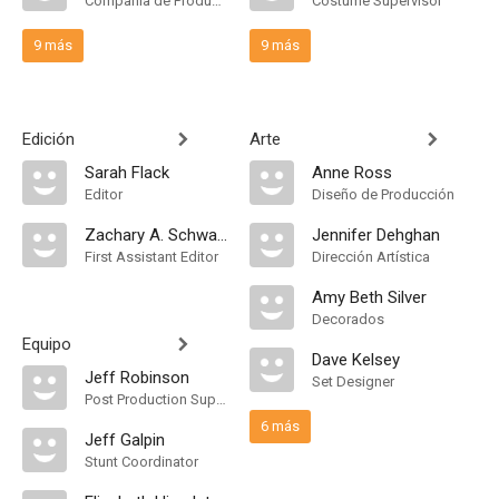
Compañía de Produccion
Costume Supervisor
9 más
9 más
Edición
Arte
Sarah Flack
Anne Ross
Editor
Diseño de Producción
Zachary A. Schwartz
Jennifer Dehghan
First Assistant Editor
Dirección Artística
Amy Beth Silver
Decorados
Equipo
Dave Kelsey
Jeff Robinson
Set Designer
Post Production Supervisor
6 más
Jeff Galpin
Stunt Coordinator