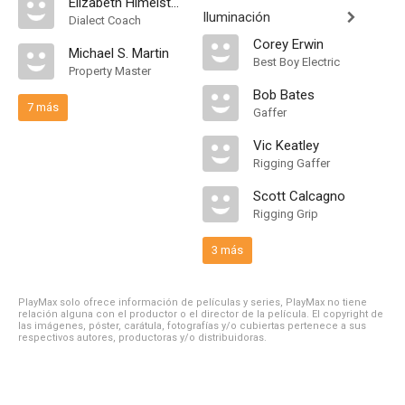
Elizabeth Himelstein
Iluminación
Dialect Coach
Corey Erwin
Michael S. Martin
Best Boy Electric
Property Master
Bob Bates
7 más
Gaffer
Vic Keatley
Rigging Gaffer
Scott Calcagno
Rigging Grip
3 más
PlayMax solo ofrece información de películas y series, PlayMax no tiene
relación alguna con el productor o el director de la película. El copyright de
las imágenes, póster, carátula, fotografías y/o cubiertas pertenece a sus
respectivos autores, productoras y/o distribuidoras.