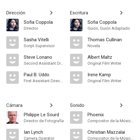
Dirección
Escritura
Sofia Coppola
Sofia Coppola
Director
Guión, Guión Adaptado
Sasha Vitelli
Thomas Cullinan
Script Supervisor
Novela
Steve Lonano
Albert Maltz
Second Assistant Director
Original Film Writer
Paul B. Uddo
Irene Kamp
First Assistant Director
Original Film Writer
Cámara
Sonido
Philippe Le Sourd
Phoenix
Director de Fotografía
Compositor de la Música Original
Ian Lynch
Christian Mazzalai
Camera Operator
Compositor de la Música Original