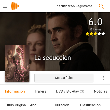
Identificarse/Registrarse
6.0
171 votos
La seducción
Marcar ficha
Estrenada
Información
Trailers
DVD / Blu-Ray
(3)
Noticias
Título original
Año
Duración
Clasificación por edades