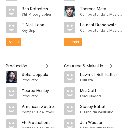
Ben Rothstein
Thomas Mars
Still Photographer
Compositor de la Música Original
T. Nick Leon
Laurent Brancowitz
Key Grip
Compositor de la Música Original
5 más
11 más
Producción
Costume & Make-Up
Sofia Coppola
Lawrnell Bell-Rattler
Productor
Estilista
Youree Henley
Mia Goff
Productor
Maquilladora
American Zoetrope
Stacey Battat
Compañía de Produccion
Diseño de Vestuario
FR Productions
Jen Wasson