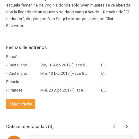
escuela femenina de Virginia donde sólo viven mujeres se ve alterada
con la llegada de un apuesto soldado yanqui herido... Remake de "El
seductor", dirigida por Don Siegel y protagonizada por Clint
Eastwood.
Fechas de estrenos
España:
- Castellano:
Vie, 18 Ago 2017 (Hace 8 años y 11 meses)
Estreno
- Castellano:
Mié, 13 Dic 2017 (Hace 8 años y 7 meses)
Copia Física
Francia:
- Frances:
Mié, 23 Ago 2017 (Hace 8 años y 11 meses)
Estreno
Añadir fecha
Críticas destacadas (3)