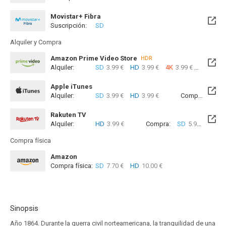
Disponible hasta el Lun, 10 Ago 2026 (Quedan 4 días)
Movistar+ Fibra
Suscripción:
SD
Disponible hasta el Lun, 10 Ago 2026 (Quedan 4 días)
Alquiler y Compra
Amazon Prime Video Store
HDR
Alquiler:
SD
3.99 €
HD
3.99 €
4K
3.99 €
Com
Apple iTunes
Alquiler:
SD
3.99 €
HD
3.99 €
Compra:
SD
5
Rakuten TV
Alquiler:
HD
3.99 €
Compra:
SD
5.99 €
HD
9
Compra física
Amazon
Compra física:
SD
7.70 €
HD
10.00 €
Sinopsis
Año 1864. Durante la guerra civil norteamericana, la tranquilidad de una