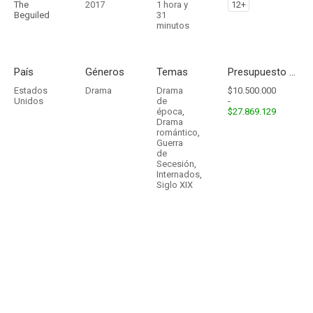
The
2017
1 hora y
12+
Beguiled
31
minutos
País
Géneros
Temas
Presupuesto - Ingresos
Estados
Drama
Drama
$10.500.000
Unidos
de
-
época
,
$27.869.129
Drama
romántico
,
Guerra
de
Secesión
,
Internados
,
Siglo XIX