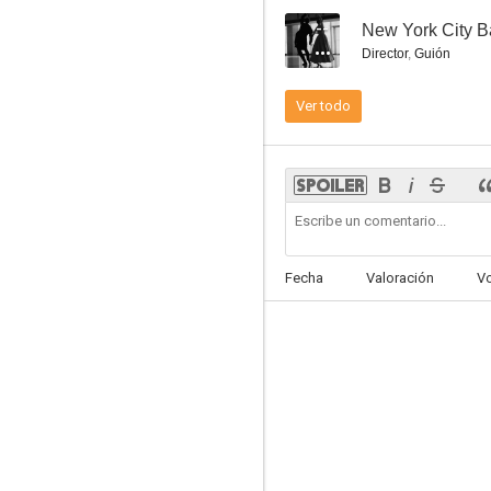
The Bling Ring
--
New York City Ba
7.6
Director
,
Guión
Ver todo
Cotton Club
Fecha
Valoración
V
7.1