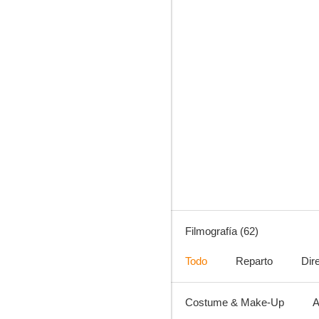
Lo que hacemos en las sombras
7.0
Filmografía (62)
Todo
Reparto
Dir
Costume & Make-Up
A
Lost in Translation