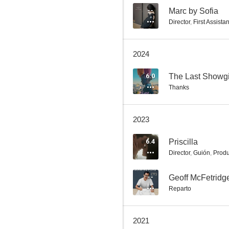
6.4
--
Marc by Sofia
Director
,
First Assistan
2024
6.0
The Last Showgi
Thanks
Priscilla
2023
5.2
6.4
Priscilla
Director
,
Guión
,
Produ
--
Geoff McFetridge
Reparto
2021