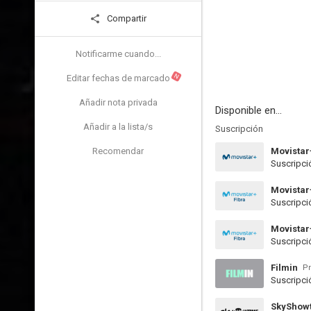
Compartir
Notificarme cuando...
N
Editar fechas de marcado
Añadir nota privada
Disponible en...
Añadir a la lista/s
Suscripción
Recomendar
Movistar
Suscripci
Movistar
Suscripci
Movistar
Suscripci
Filmin
Pr
Suscripci
SkyShow