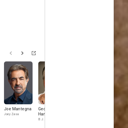
Joe Mantegna
George
Bridget Fonda
Sofia Copp
Hamilton
Joey Zasa
Grace Hamilton
Mary Corleone
B.J. Harrison