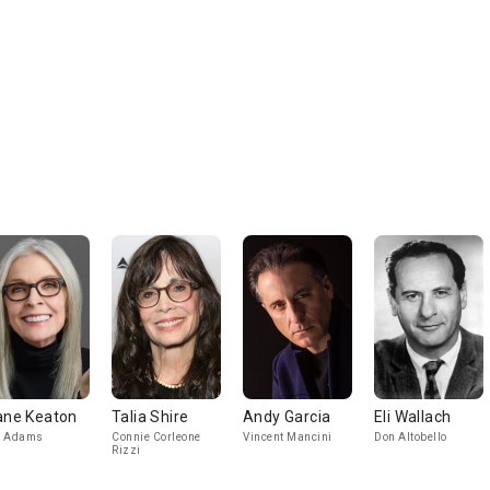
ane Keaton
Talia Shire
Andy Garcia
Eli Wallach
y Adams
Connie Corleone
Vincent Mancini
Don Altobello
Rizzi