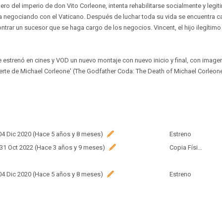
ro del imperio de don Vito Corleone, intenta rehabilitarse socialmente y legit
a negociando con el Vaticano. Después de luchar toda su vida se encuentra c
trar un sucesor que se haga cargo de los negocios. Vincent, el hijo ilegítim
 estrenó en cines y VOD un nuevo montaje con nuevo inicio y final, con image
uerte de Michael Corleone' (The Godfather Coda: The Death of Michael Corleone
 04 Dic 2020 (Hace 5 años y 8 meses)
Estreno
 31 Oct 2022 (Hace 3 años y 9 meses)
Copia Física
 04 Dic 2020 (Hace 5 años y 8 meses)
Estreno