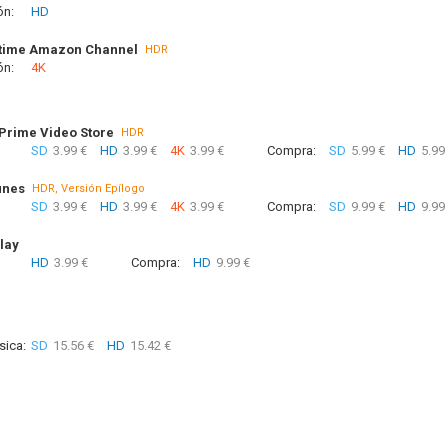
ón:
HD
time Amazon Channel
HDR
ón:
4K
rime Video Store
HDR
SD
3.99 €
HD
3.99 €
4K
3.99 €
Compra:
SD
5.99 €
HD
5.99
unes
HDR, Versión Epílogo
SD
3.99 €
HD
3.99 €
4K
3.99 €
Compra:
SD
9.99 €
HD
9.99
lay
HD
3.99 €
Compra:
HD
9.99 €
sica:
SD
15.56 €
HD
15.42 €