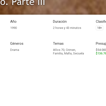
o. Parte III
Año
Duración
Clasif
1990
2 horas y 43 minutos
18+
Géneros
Temas
Presup
Drama
Años 70
,
Crimen
,
$54.000
Familia
,
Mafia
,
Secuela
$136.7