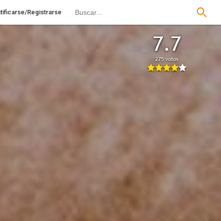
tificarse/Registrarse
7.7
275 votos