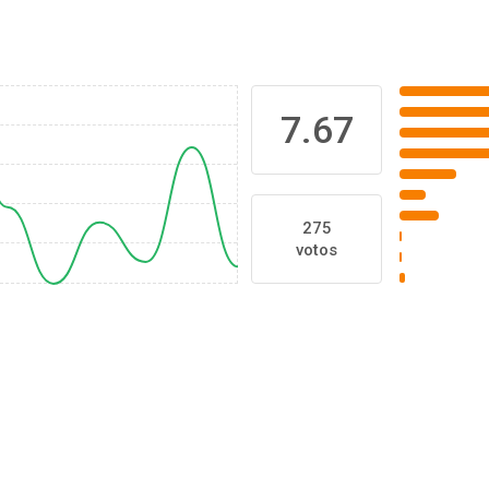
7.67
275
votos