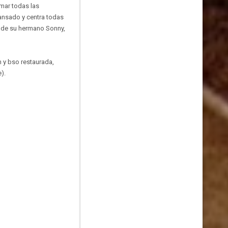
imar todas las
ansado y centra todas
o de su hermano Sonny,
n y bso restaurada,
).