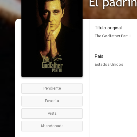
El padrin
Título original
The Godfather Part III
País
Estados Unidos
Pendiente
Favorita
Vista
Abandonada