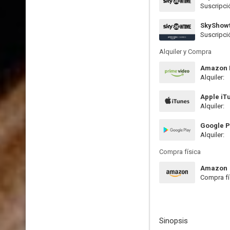
Suscripci
SkyShow
Suscripci
Alquiler y Compra
Amazon P
Alquiler:
Apple iT
Alquiler:
Google P
Alquiler:
Compra física
Amazon
Compra fí
Sinopsis