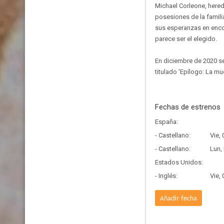
Michael Corleone, herede
posesiones de la famili
sus esperanzas en encon
parece ser el elegido.
En diciembre de 2020 se
titulado 'Epílogo: La m
Fechas de estrenos
España:
- Castellano:
Vie,
- Castellano:
Lun,
Estados Unidos:
- Inglés:
Vie,
Añadir fecha