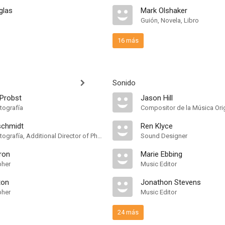
glas
Mark Olshaker
Guión, Novela, Libro
16 más
Sonido
 Probst
Jason Hill
tografía
Compositor de la Música Orig
schmidt
Ren Klyce
Director de Fotografía, Additional Director of Photography
Sound Designer
ron
Marie Ebbing
pher
Music Editor
ton
Jonathon Stevens
pher
Music Editor
24 más