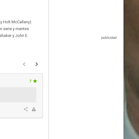
 y Holt McCallany)
n serie y mentes
lshaker y John E.
7
pilarin
Hace 8 años y 9 meses
Esta crítica podría contener spo
1
1
0
100%
Res