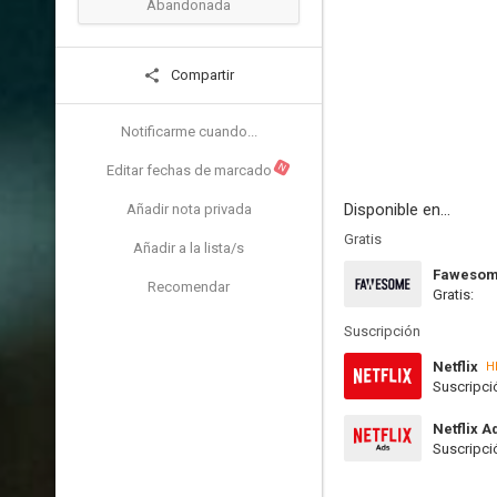
Abandonada
Compartir
Notificarme cuando...
N
Editar fechas de marcado
Disponible en...
Añadir nota privada
Gratis
Añadir a la lista/s
Faweso
Recomendar
Gratis:
Suscripción
Netflix
H
Suscripci
Netflix A
Suscripci