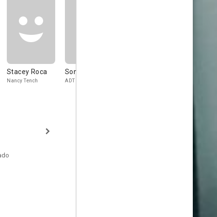
Stacey Roca
Sonny Valicenti
Lauren Glazier
Phil Nardo
Nancy Tench
ADT Serviceman
Kay Manz
tado