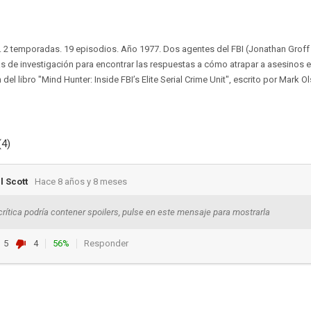
. 2 temporadas. 19 episodios. Año 1977. Dos agentes del FBI (Jonathan Groff
as de investigación para encontrar las respuestas a cómo atrapar a asesinos e
el libro "Mind Hunter: Inside FBI’s Elite Serial Crime Unit", escrito por Mark O
(4)
 Scott
Hace 8 años y 8 meses
crítica podría contener spoilers, pulse en este mensaje para mostrarla
5
4
56%
Responder