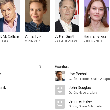
lt McCallany
Anna Torv
Cotter Smith
Hannah Gross
l Tench
Wendy Carr
Unit Chief Shepard
Debbie Mitford
Escritura
r
Joe Penhall
Guión, Historia, Guión Adap
inik
John Douglas
Guión, Novela, Libro
Jennifer Haley
Guión, Guión Adaptado