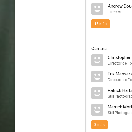
Andrew Dou
Director
15 más
Cámara
Christopher
Director de Fo
Erik Messer
Patrick Harb
Still Photogra
Merrick Mor
Still Photogra
3 más