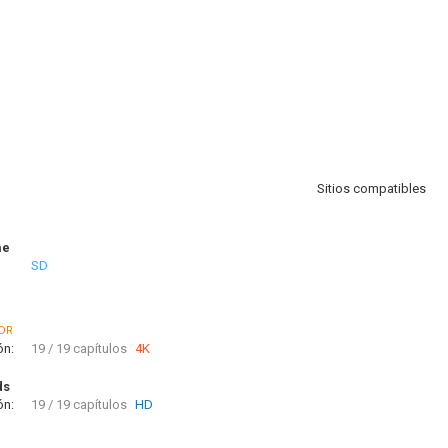
Sitios compatibles
me
SD
DR
ón:
19 / 19 capítulos
4K
ds
ón:
19 / 19 capítulos
HD