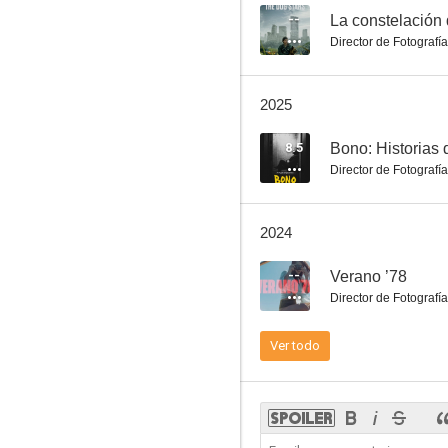
--
La constelación 
Director de Fotografía
Ferrari
2025
8.0
8.5
Bono: Historias 
Director de Fotografía
2024
--
Verano ’78
Director de Fotografía
El Espantapajaros Asesino (ScareCrow 2)
Ver todo
--