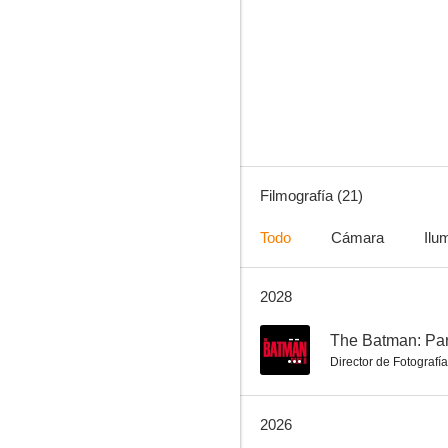
Mank
7.0
Filmografía (21)
Todo
Cámara
Ilu
2028
Tomorrowland: El mundo del mañana
6.3
--
The Batman: Part
Director de Fotografía
2026