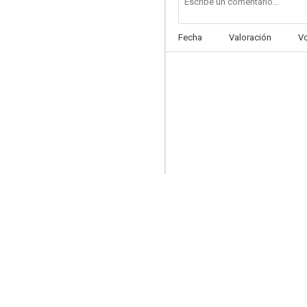
Fecha
Valoración
V
The Batman: Part II
--
Verano ’78