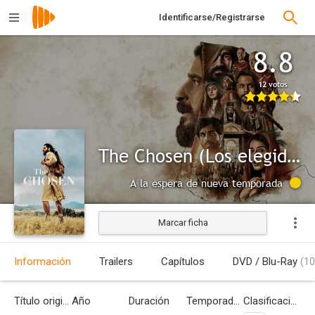
Identificarse/Registrarse
8.8
12 votos
The Chosen (Los elegidos)
A la espera de nueva temporada
Marcar ficha
Información
Trailers
Capítulos
DVD / Blu-Ray
(10
Título original
Año
Duración
Temporadas
Clasificación por edades