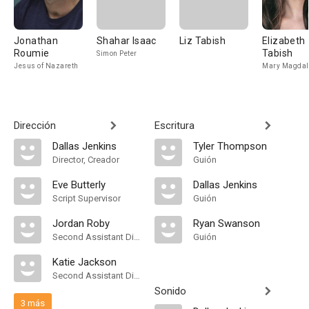
Jonathan
Shahar Isaac
Liz Tabish
Elizabeth
Roumie
Tabish
Simon Peter
Jesus of Nazareth
Mary Magdal
Dirección
Escritura
Dallas Jenkins
Tyler Thompson
Director, Creador
Guión
Eve Butterly
Dallas Jenkins
Script Supervisor
Guión
Jordan Roby
Ryan Swanson
Second Assistant Director, Additional Second Assistant Director
Guión
Katie Jackson
Second Assistant Director
Sonido
3 más