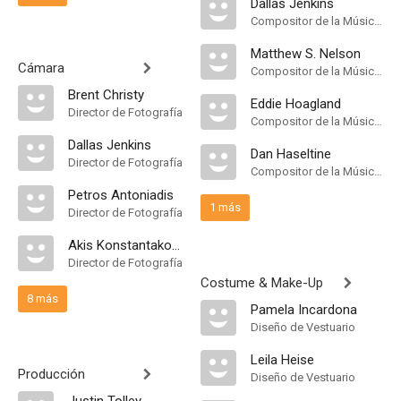
Dallas Jenkins
Compositor de la Música Original
Matthew S. Nelson
Cámara
Compositor de la Música Original
Brent Christy
Eddie Hoagland
Director de Fotografía
Compositor de la Música Original, Música
Dallas Jenkins
Dan Haseltine
Director de Fotografía
Compositor de la Música Original
Petros Antoniadis
1 más
Director de Fotografía
Akis Konstantakopoulos
Director de Fotografía
Costume & Make-Up
8 más
Pamela Incardona
Diseño de Vestuario
Leila Heise
Producción
Diseño de Vestuario