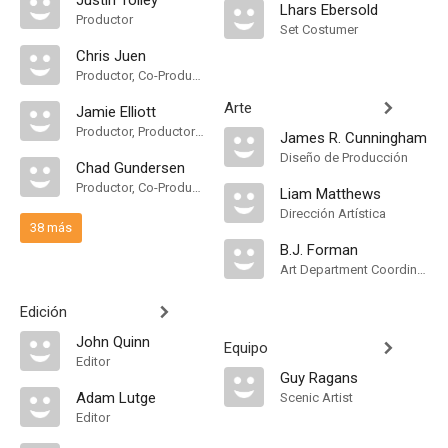
Justin Tolley
Lhars Ebersold
Productor
Set Costumer
Chris Juen
Productor, Co-Productor Ejecutivo
Arte
Jamie Elliott
Productor, Productor Supervisor
James R. Cunningham
Diseño de Producción
Chad Gundersen
Productor, Co-Productor Ejecutivo
Liam Matthews
Dirección Artística
38 más
B.J. Forman
Art Department Coordinator
Edición
John Quinn
Equipo
Editor
Guy Ragans
Adam Lutge
Scenic Artist
Editor