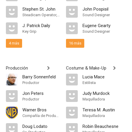
Stephen St. John
John Pospisil
Steadicam Operator, "B" Camera Operator
Sound Designer
J. Patrick Daily
Eugene Gearty
Key Grip
Sound Designer
4 más
16 más
Producción
Costume & Make-Up
Barry Sonnenfeld
Lucia Mace
Productor
Estilista
Jon Peters
Judy Murdock
Productor
Maquilladora
Warner Bros
Teresa M. Austin
Compañía de Produccion
Maquilladora
Doug Lodato
Robin Beauchesne