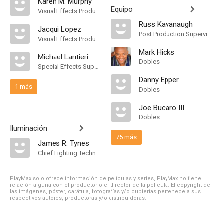
Karen M. Murphy
Equipo
Visual Effects Producer
Russ Kavanaugh
Jacqui Lopez
Post Production Supervisor
Visual Effects Producer
Mark Hicks
Michael Lantieri
Dobles
Special Effects Supervisor
Danny Epper
1 más
Dobles
Joe Bucaro III
Dobles
Iluminación
75 más
James R. Tynes
Chief Lighting Technician
PlayMax solo ofrece información de películas y series, PlayMax no tiene
relación alguna con el productor o el director de la película. El copyright de
las imágenes, póster, carátula, fotografías y/o cubiertas pertenece a sus
respectivos autores, productoras y/o distribuidoras.