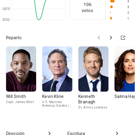
4
106
3
2670
votos
2
1
3232
Reparto
Will Smith
Kevin Kline
Kenneth
Salma Ha
Branagh
Capt. James West
U.S. Marshal
Artemus Gordon /
Dr. Arliss Loveless
President Grant
Dirección
Escritura