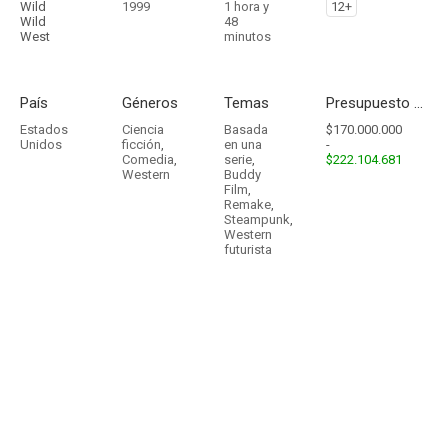
Wild
1999
1 hora y
12+
Wild
48
West
minutos
País
Géneros
Temas
Presupuesto - Ingresos
Estados
Ciencia
Basada
$170.000.000
Unidos
ficción
,
en una
-
Comedia
,
serie
,
$222.104.681
Western
Buddy
Film
,
Remake
,
Steampunk
,
Western
futurista