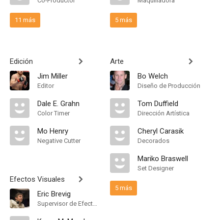
Co-Productor
Maquilladora
11 más
5 más
Edición
Arte
Jim Miller
Bo Welch
Editor
Diseño de Producción
Dale E. Grahn
Tom Duffield
Color Timer
Dirección Artística
Mo Henry
Cheryl Carasik
Negative Cutter
Decorados
Mariko Braswell
Set Designer
Efectos Visuales
5 más
Eric Brevig
Supervisor de Efectos Visuales