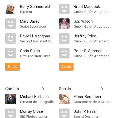
Barry Sonnenfeld
Brent Maddock
Director
Guión, Guión Adaptado
Mary Bailey
S.S. Wilson
Script Supervisor
Guión, Guión Adaptado
David H. Venghaus Jr.
Jeffrey Price
Second Assistant Director
Guión, Guión Adaptado
Chris Soldo
Peter S. Seaman
First Assistant Director
Guión, Guión Adaptado
3 más
2 más
Cámara
Sonido
Michael Ballhaus
Elmer Bernstein
Director de Fotografía
Compositor de la Música Original
Murray Close
John P. Fasal
Still Photographer
Sound Designer