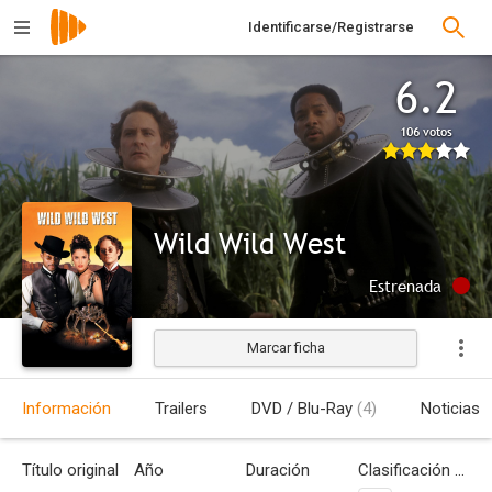
Identificarse/Registrarse
6.2
106 votos
Wild Wild West
Estrenada
Marcar ficha
Información
Trailers
DVD / Blu-Ray
(4)
Noticias
Título original
Año
Duración
Clasificación por edades