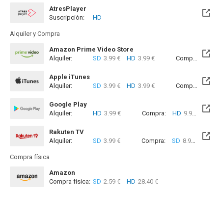
AtresPlayer
Suscripción:
HD
Alquiler y Compra
Amazon Prime Video Store
Alquiler:
SD
3.99 €
HD
3.99 €
Compra:
SD
8
Apple iTunes
Alquiler:
SD
3.99 €
HD
3.99 €
Compra:
SD
3
Google Play
Alquiler:
HD
3.99 €
Compra:
HD
9.99 €
Rakuten TV
Alquiler:
SD
3.99 €
Compra:
SD
8.99 €
Compra física
Amazon
Compra física:
SD
2.59 €
HD
28.40 €