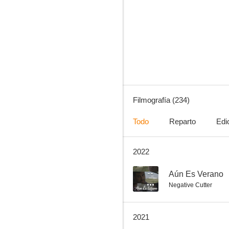
Matrix
8.4
Filmografía (234)
Todo
Reparto
Edi
2022
Big Fish
8.3
--
Aún Es Verano
Negative Cutter
2021