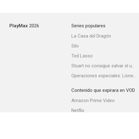
Vecinos invasores
PlayMax
2026
Series populares
7.2
La Casa del Dragón
Silo
Ted Lasso
Stuart no consigue salvar el universo
Operaciones especiales: Lioness
Contenido que expirara en VOD
50 primeras citas
Amazon Prime Video
7.1
Netflix
Filmin
Movistar+