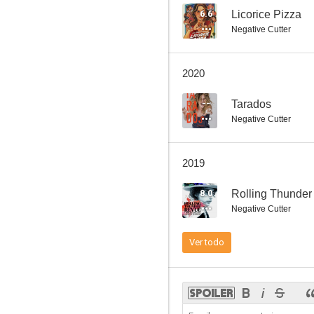
6.6
Licorice Pizza
Negative Cutter
Flipped
2020
8.1
--
Tarados
Negative Cutter
2019
8.0
Rolling Thunder
Negative Cutter
Prisioneros
Ver todo
8.0