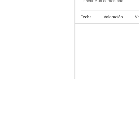
Fecha
Valoración
V
El último samurái
7.9
Shrek 2
7.9