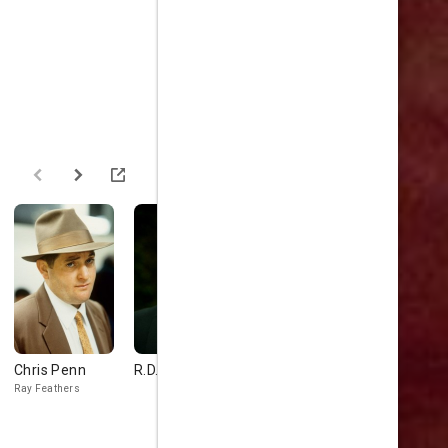
Chris Penn
R.D. Call
R. D. Call
Tom Veric
Ray Feathers
Rod Cody
Al Swanson