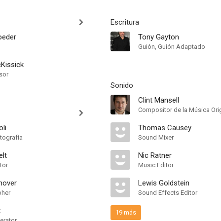
Escritura
oeder
Tony Gayton
Guión, Guión Adaptado
cKissick
sor
Sonido
Clint Mansell
Compositor de la Música Orig
li
Thomas Causey
tografía
Sound Mixer
elt
Nic Ratner
tor
Music Editor
nover
Lewis Goldstein
pher
Sound Effects Editor
k
19 más
erator