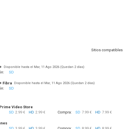
Sitios compatibles
+
Disponible hasta el Mar, 11 Ago 2026 (Quedan 2 días)
ón:
SD
+ Fibra
Disponible hasta el Mar, 11 Ago 2026 (Quedan 2 días)
ón:
SD
rime Video Store
SD
2.99 €
HD
2.99 €
Compra:
SD
7.99 €
HD
7.99 €
unes
SD
3.99 €
HD
3.99 €
Compra:
SD
8.99 €
HD
8.99 €