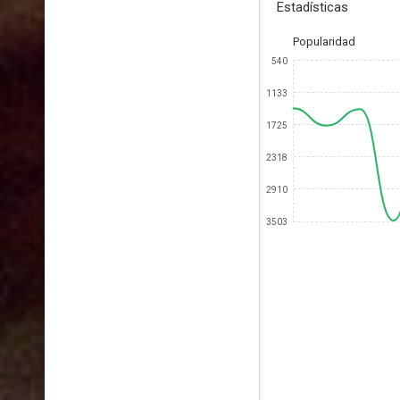
Estadísticas
Popularidad
540
1133
1725
2318
2910
3503