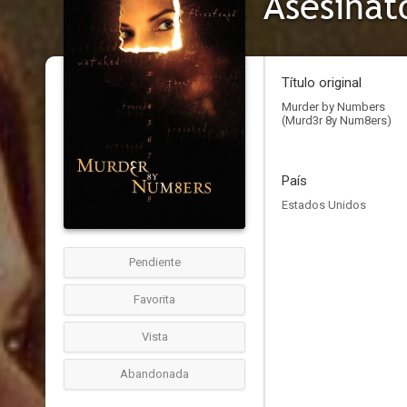
Asesinat
Título original
Murder by Numbers
(Murd3r 8y Num8ers)
País
Estados Unidos
Pendiente
Favorita
Vista
Abandonada