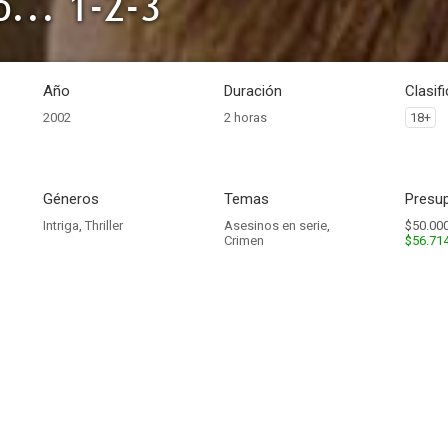
o... 1-2-3
Año
Duración
Clasif
2002
2 horas
18+
Géneros
Temas
Presup
Intriga
,
Thriller
Asesinos en serie
,
$50.000
Crimen
$56.71