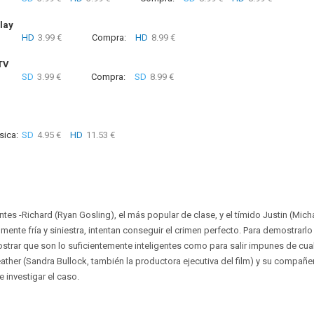
lay
HD
3.99 €
Compra:
HD
8.99 €
TV
SD
3.99 €
Compra:
SD
8.99 €
sica:
SD
4.95 €
HD
11.53 €
es -Richard (Ryan Gosling), el más popular de clase, y el tímido Justin (Micha
mente fría y siniestra, intentan conseguir el crimen perfecto. Para demostrarl
ostrar que son lo suficientemente inteligentes como para salir impunes de cual
ther (Sandra Bullock, también la productora ejecutiva del film) y su compañ
 investigar el caso.