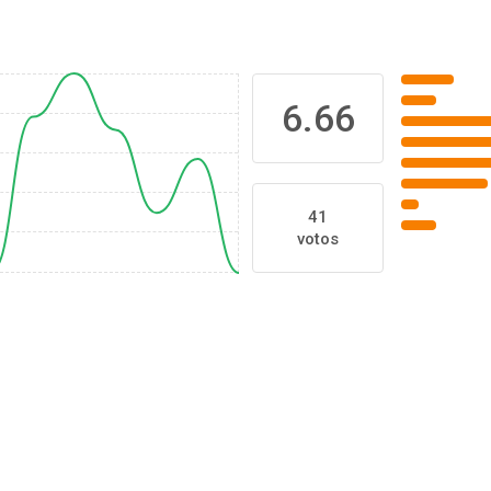
6.66
41
votos