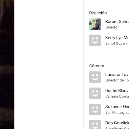
Dirección
Barbet Schr
Director
Kerry Lyn M
Script Supervi
Cámara
Luciano Tovo
Director de Fo
Dustin Blauv
Camera Opera
Suzanne Ha
Still Photogra
Bob Gorelic
Steadicam Op