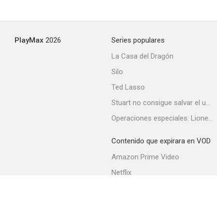
Fermière à Montfaucon
PlayMax
2026
Series populares
--
La Casa del Dragón
Silo
Ted Lasso
Stuart no consigue salvar el universo
Operaciones especiales: Lioness
Contenido que expirara en VOD
La carrera de Suzanne
Amazon Prime Video
Netflix
Filmin
Movistar+