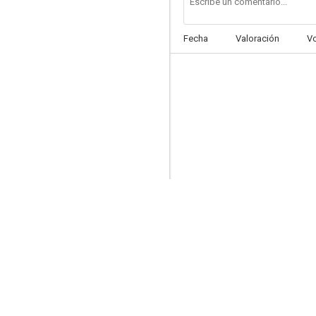
Fecha
Valoración
V
La marquesa de O
6.8
La coleccionista
6.5