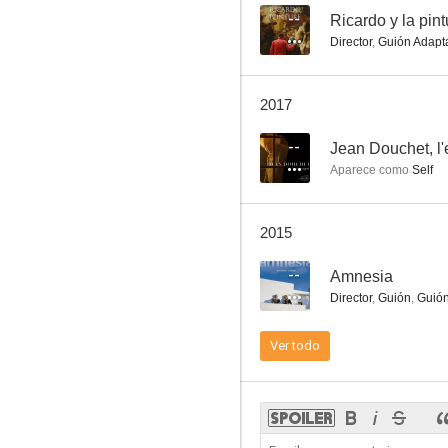
--
Ricardo y la pint
Director
,
Guión Adapt
The Golden Boat
2017
7.7
--
Jean Douchet, l'
Aparece como
Self
2015
--
Amnesia
Director
,
Guión
,
Guió
Perceval le Gallois (Perceval el galés)
Ver todo
7.0