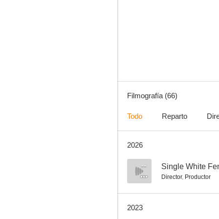
Asesinato... 1-2-3
8.5
Filmografía (66)
Todo
Reparto
Dir
2026
More
8.0
--
Single White Fe
Director
,
Productor
2023