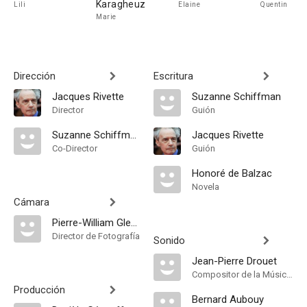
Karagheuz
Lili
Elaine
Quentin
Marie
Dirección
Escritura
Jacques Rivette
Suzanne Schiffman
Director
Guión
Suzanne Schiffman
Jacques Rivette
Co-Director
Guión
Honoré de Balzac
Novela
Cámara
Pierre-William Glenn
Director de Fotografía
Sonido
Jean-Pierre Drouet
Compositor de la Música Original
Producción
Bernard Aubouy