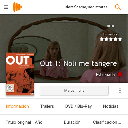
Identificarse/Registrarse
--
Sin valorar
Out 1: Noli me tangere
Estrenada
Marcar ficha
Información
Trailers
DVD / Blu-Ray
Noticias
Título original
Año
Duración
Clasificación por edades