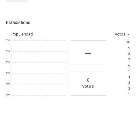
Estadísticas
Popularidad
Votos
???
10
9
--
???
8
7
???
6
5
???
4
0
3
???
votos
2
1
???