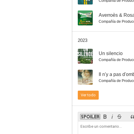
Compañía de Produc
--
Averroès & Ros
Compañía de Produc
El último padrino
2023
7.0
5.5
Un silencio
Compañía de Produc
--
Il n'y a pas d'om
Compañía de Produc
Ver todo
De ruido y furor
7.0