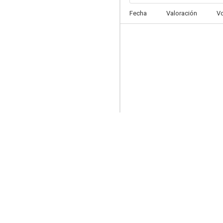
Fecha
Valoración
V
La verdadera historia de la dama de las camelias
7.0
Nadja en París
6.8