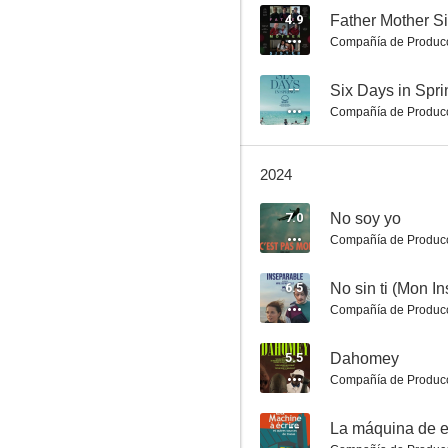
4.9
Father Mother Si
Compañía de Produc
Cuento de verano
--
Six Days in Spri
Compañía de Produc
7.3
2024
7.0
No soy yo
Compañía de Produc
6.5
No sin ti (Mon I
Compañía de Produc
La rodilla de Clara
7.0
5.5
Dahomey
Compañía de Produc
--