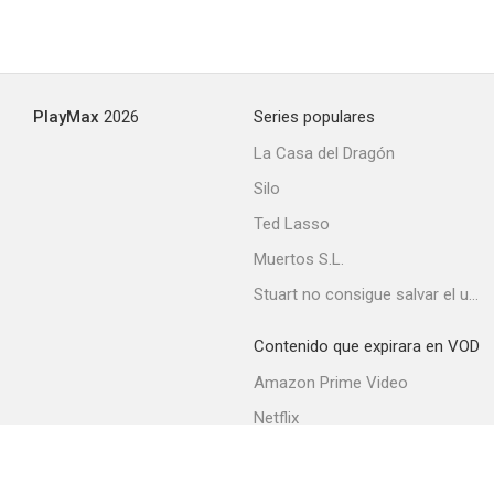
PlayMax
2026
Series populares
Une Pure coïncidence
La Casa del Dragón
--
Silo
Ted Lasso
Muertos S.L.
Stuart no consigue salvar el universo
Contenido que expirara en VOD
Amazon Prime Video
Water Easy Reach (Un día bajo el sol)
Netflix
--
Movistar+
Filmin