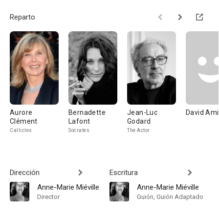
Reparto
Aurore
Bernadette
Jean-Luc
David Ami
Clément
Lafont
Godard
Callicles
Socrates
The Actor
Dirección
Escritura
Anne-Marie Miéville
Anne-Marie Miéville
Director
Guión, Guión Adaptado