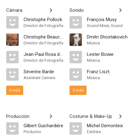
Cámara
Sonido
Christophe Pollock
François Musy
Director de Fotografía
Sound Mixer, Sound
Christophe Beaucarne
Dmitri Shostakovich
Director de Fotografía
Música
Jean-Paul Rosa da Costa
Lester Bowie
Director de Fotografía
Música
Séverine Barde
Franz Liszt
Assistant Camera
Música
6 más
5 más
Producción
Costume & Make-Up
Gilbert Guichardière
Michel Demonteix
Productor
Estilista