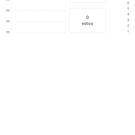
???
6
5
???
4
0
3
???
votos
2
1
???