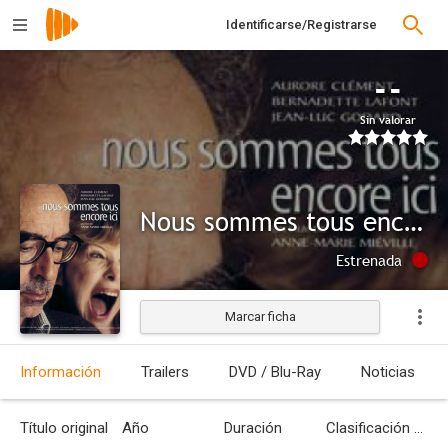
Identificarse/Registrarse
--
Sin valorar
Nous sommes tous encore ici
Estrenada
Marcar ficha
Información
Trailers
DVD / Blu-Ray
Noticias
Título original
Año
Duración
Clasificación por edades