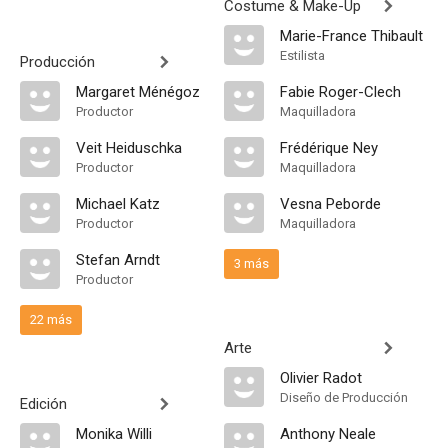
Costume & Make-Up
Marie-France Thibault
Estilista
Producción
Margaret Ménégoz
Fabie Roger-Clech
Productor
Maquilladora
Veit Heiduschka
Frédérique Ney
Productor
Maquilladora
Michael Katz
Vesna Peborde
Productor
Maquilladora
Stefan Arndt
3 más
Productor
22 más
Arte
Olivier Radot
Diseño de Producción
Edición
Monika Willi
Anthony Neale