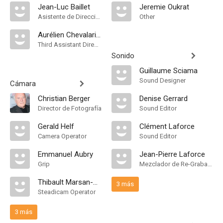
Jean-Luc Baillet
Jeremie Oukrat
Asistente de Dirección
Other
Aurélien Chevalarias
Third Assistant Director
Sonido
Guillaume Sciama
Sound Designer
Cámara
Christian Berger
Denise Gerrard
Director de Fotografía
Sound Editor
Gerald Helf
Clément Laforce
Camera Operator
Sound Editor
Emmanuel Aubry
Jean-Pierre Laforce
Grip
Mezclador de Re-Grabación de Sonido
Thibault Marsan-Bacheré
3 más
Steadicam Operator
3 más