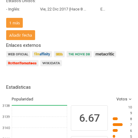
Estados Unidos:
- Inglés:
Vie, 22 Dic 2017 (Hace 8 años y 7 meses)
Estreno
Francia:
1
más
- Frances:
Mié, 18 Oct 2017 (Hace 8 años y 9 meses)
Estreno
Añadir fecha
Enlaces externos
Estadísticas
Popularidad
Votos
3138
10
9
6.67
3139
8
7
3140
6
5