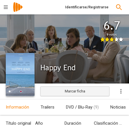
Identificarse/Registrarse
6.7
9 votos
Happy End
Marcar ficha
Estrenada
Información
Trailers
DVD / Blu-Ray
(9)
Noticias
Título original
Año
Duración
Clasificación por edades