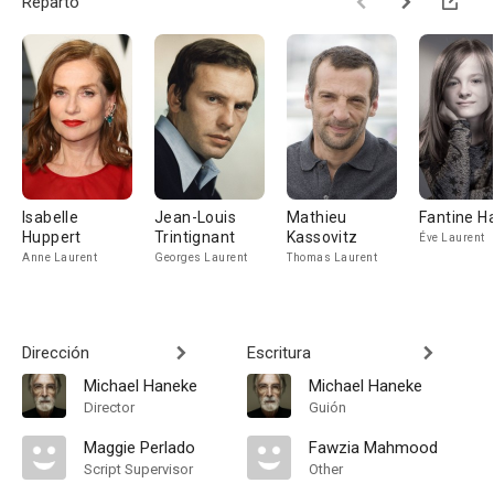
Reparto
Isabelle
Jean-Louis
Mathieu
Fantine H
Huppert
Trintignant
Kassovitz
Éve Laurent
Anne Laurent
Georges Laurent
Thomas Laurent
Dirección
Escritura
Michael Haneke
Michael Haneke
Director
Guión
Maggie Perlado
Fawzia Mahmood
Script Supervisor
Other