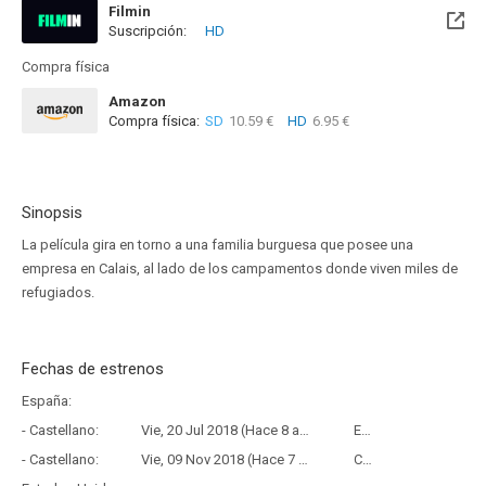
Filmin
Suscripción:
HD
Disponible hasta el Vie, 31 Dic 2027 (Queda 1 año)
Compra física
Amazon
Compra física:
SD
10.59 €
HD
6.95 €
Sinopsis
La película gira en torno a una familia burguesa que posee una
empresa en Calais, al lado de los campamentos donde viven miles de
refugiados.
Fechas de estrenos
España:
- Castellano:
Vie, 20 Jul 2018 (Hace 8 años)
Estreno
- Castellano:
Vie, 09 Nov 2018 (Hace 7 años y 9 meses)
Copia Física