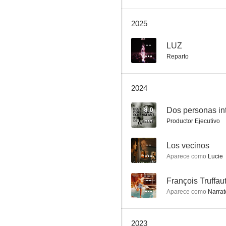
2025
En otro país
--
LUZ
Reparto
8.5
2024
8.0
Productor Ejecutivo
--
Los vecinos
Aparece como
Lucie
La desaparición de Eleanor Rigby: Él
8.0
--
François Truffau
Aparece como
Narrato
2023