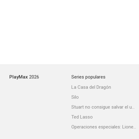
The Blood Countess
--
PlayMax
2026
Series populares
La Casa del Dragón
Silo
LUZ
Stuart no consigue salvar el universo
--
Ted Lasso
Operaciones especiales: Lioness