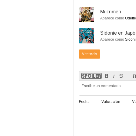
5.9
Mi crimen
Aparece como
Odette
--
Sidonie en Japó
Cautiva
Aparece como
Sidoni
7.3
Ver todo
Fecha
Valoración
V
Un asunto de mujeres
7.1