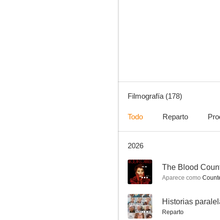
La venganza del hombre muerto
10
Filmografía (178)
Todo
Reparto
Pro
2026
My Little Princess
9.0
--
The Blood Coun
Aparece como
Counte
--
Historias parale
Reparto