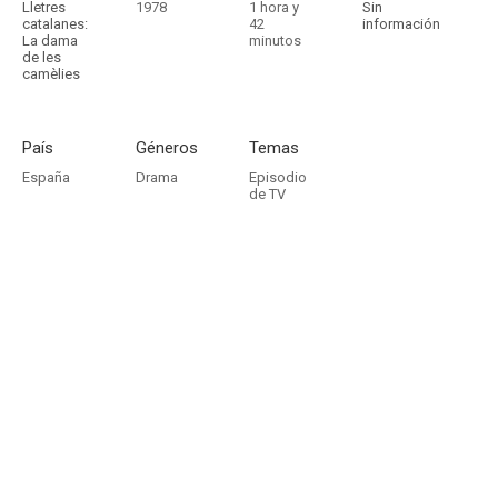
Lletres
1978
1 hora y
Sin
catalanes:
42
información
La dama
minutos
de les
camèlies
País
Géneros
Temas
España
Drama
Episodio
de TV