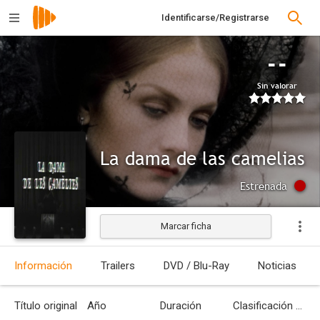
Identificarse/Registrarse
--
Sin valorar
La dama de las camelias
Estrenada
Marcar ficha
Información
Trailers
DVD / Blu-Ray
Noticias
Título original
Año
Duración
Clasificación por edades