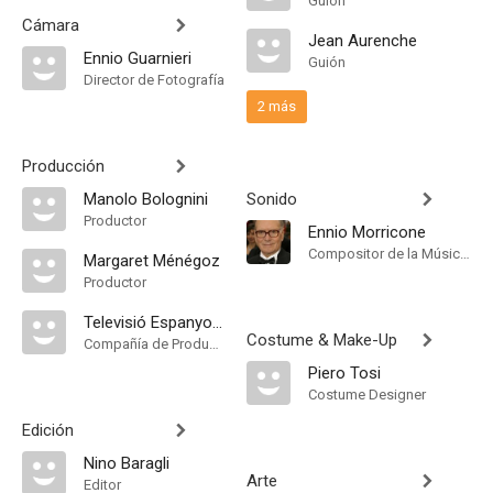
Guión
Cámara
Jean Aurenche
Ennio Guarnieri
Guión
Director de Fotografía
2 más
Producción
Manolo Bolognini
Sonido
Productor
Ennio Morricone
Compositor de la Música Original
Margaret Ménégoz
Productor
Televisió Espanyola a Catalunya
Costume & Make-Up
Compañía de Produccion
Piero Tosi
Costume Designer
Edición
Nino Baragli
Arte
Editor