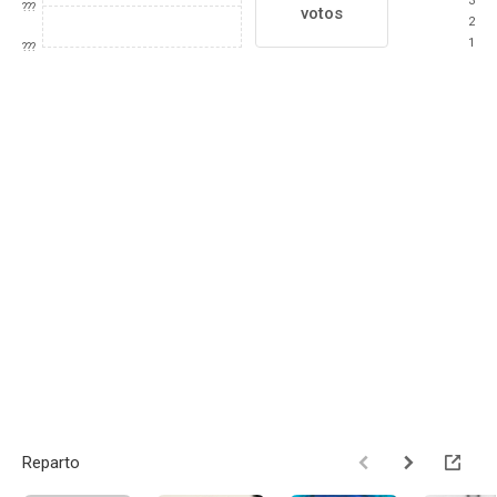
3
???
votos
2
1
???
Reparto