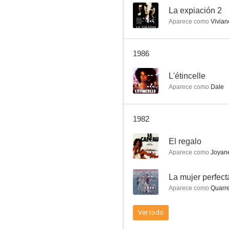
--
La expiación 2
Aparece como
Viviane
Dulce piel de mujer
1986
--
L'étincelle
Aparece como
Dale
1982
--
El regalo
Aparece como
Joyane
--
La mujer perfect
Aparece como
Quarr
Ver todo