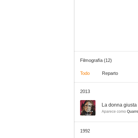
L'étincelle
--
Filmografía (12)
Todo
Reparto
2013
La mujer perfecta
--
--
La donna giusta
Aparece como
Quarr
1992