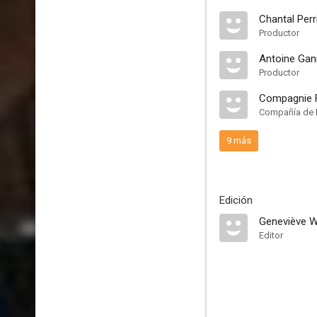
Chantal Perr
Productor
Antoine Ga
Productor
Compagnie F
Compañía de 
9 más
Edición
Geneviève W
Editor