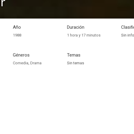
ir
Año
Duración
Clasif
1988
1 hora y 17 minutos
Sin inf
Géneros
Temas
Comedia
,
Drama
Sin temas