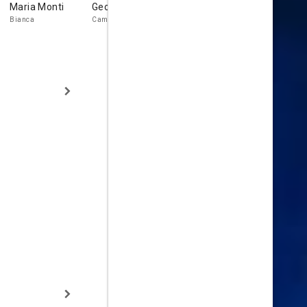
Maria Monti
Georges Wod
Emma
Sasha
Campbell
Wuliecewit
Bianca
Camellieri
Emma