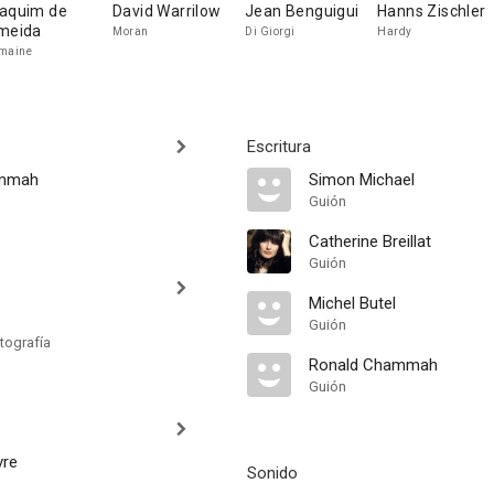
aquim de
David Warrilow
Jean Benguigui
Hanns Zischler
meida
Moran
Di Giorgi
Hardy
maine
Escritura
ammah
Simon Michael
Guión
Catherine Breillat
Guión
Michel Butel
Guión
tografía
Ronald Chammah
Guión
vre
Sonido