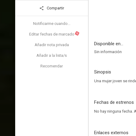
Compartir
Notificarme cuando...
N
Editar fechas de marcado
Disponible en...
Añadir nota privada
Sin información
Añadir a la lista/s
Recomendar
Sinopsis
Una mujer joven se rind
Fechas de estrenos
No hay ninguna fecha.
A
Enlaces externos