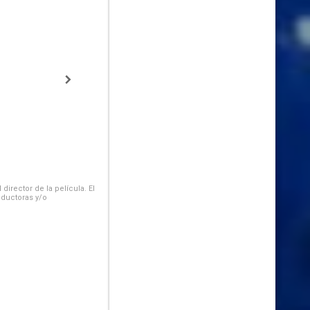
irector de la película. El
oductoras y/o