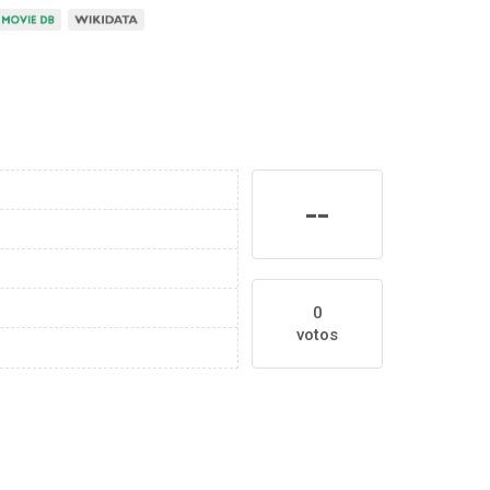
--
0
votos