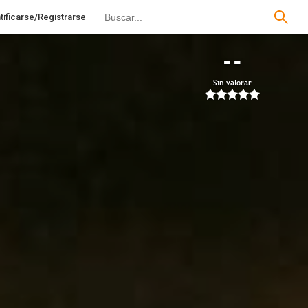
tificarse/Registrarse
--
Sin valorar