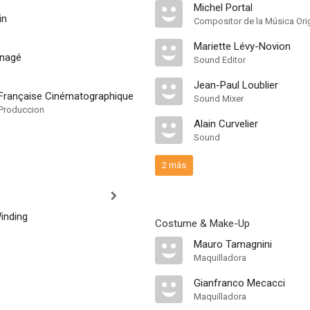
Michel Portal
in
Compositor de la Música Orig
Mariette Lévy-Novion
nnagé
Sound Editor
Jean-Paul Loublier
rançaise Cinématographique
Sound Mixer
Produccion
Alain Curvelier
Sound
2 más
inding
Costume & Make-Up
Mauro Tamagnini
Maquilladora
Gianfranco Mecacci
Maquilladora