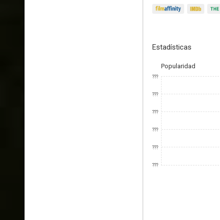
Estadísticas
Popularidad
???
???
???
???
???
???