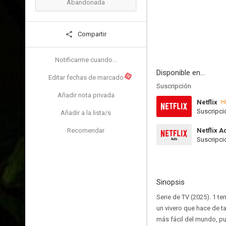
Abandonada
Compartir
Notificarme cuando...
Disponible en...
N
Editar fechas de marcado
Suscripción
Añadir nota privada
Netflix
H
Suscripci
Añadir a la lista/s
Recomendar
Netflix A
Suscripci
Sinopsis
Serie de TV (2025). 1 t
un vivero que hace de t
más fácil del mundo, pu