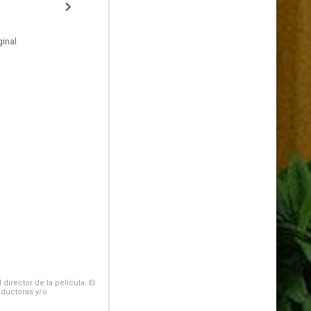
inal
irector de la película. El
oductoras y/o