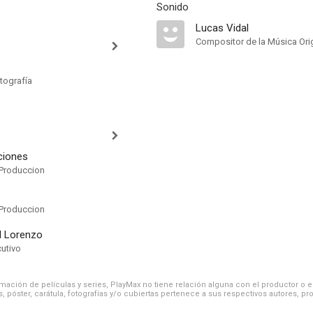
Sonido
Lucas Vidal
Compositor de la Música Orig
tografía
ciones
Produccion
Produccion
l Lorenzo
cutivo
ación de películas y series, PlayMax no tiene relación alguna con el productor o el d
, póster, carátula, fotografías y/o cubiertas pertenece a sus respectivos autores, pr