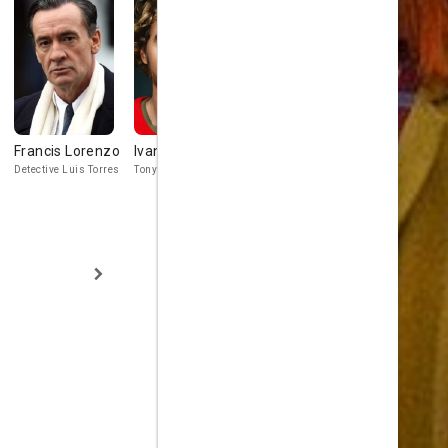
Francis Lorenzo
Ivan Massagué
Isabel Garrido
Javier Mo
Detective Luis Torres
Tony
Xoán