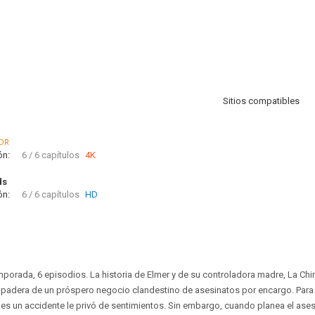
Sitios compatibles
DR
ón:
6 / 6 capítulos
4K
ds
ón:
6 / 6 capítulos
HD
emporada, 6 episodios. La historia de Elmer y de su controladora madre, La Ch
apadera de un próspero negocio clandestino de asesinatos por encargo. Para 
es un accidente le privó de sentimientos. Sin embargo, cuando planea el ase