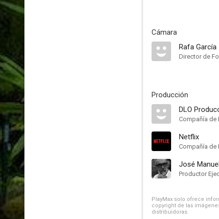
Cámara
Rafa García
Director de Fo
Producción
DLO Produc
Compañía de 
Netflix
Compañía de 
José Manue
Productor Eje
PlayMax solo ofrece inform
copyright de las imágenes
distribuidoras.