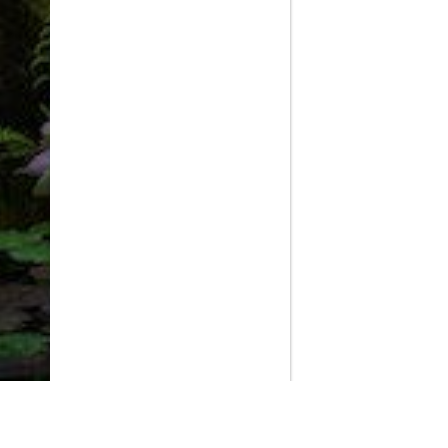
PlayMax
2026
Series populares