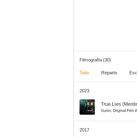
Brigada de élite
--
Filmografía (30)
Todo
Reparto
Esc
2023
Une nuit
--
5.8
True Lies (Menti
Guión
,
Original Film W
2017