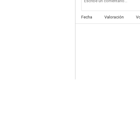
Fecha
Valoración
V
Le frère du guerrier (The Warrior's Brothers)
--
Mi pequeño negocio
--