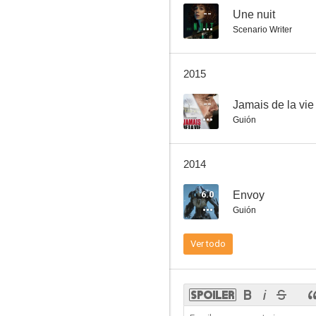
--
Une nuit
Scenario Writer
Une nuit
2015
--
--
Jamais de la vie
Guión
2014
6.0
Envoy
Guión
Zim and Co.
Ver todo
--