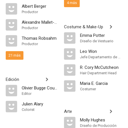
4 más
Albert Berger
Productor
Alexandre Mallet-Guy
Costume & Make-Up
Productor
Emma Potter
Thomas Robsahm
Diseño de Vestuario
Productor
Leo Won
21 más
Jefe Departamento de Maquillaje
R. Cory McCutcheon
Hair Department Head
Edición
Maria E. Garcia
Olivier Bugge Coutté
Costumer
Editor
Julien Alary
Colorist
Arte
Molly Hughes
Diseño de Producción