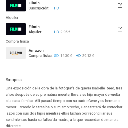
Filmin
Suscripción:
HD
Disponible hasta el Sab, 26 Sep 2026 (Queda 1 mes)
Alquiler
Filmin
Alquiler:
HD
2.95 €
Disponible hasta el Sab, 26 Sep 2026 (Queda 1 mes)
Compra física
Amazon
Compra física:
SD
14.30 €
HD
29.12 €
Sinopsis
Una exposición de la obra de la fotógrafa de guerra Isabelle Reed, tres
años después de su prematura muerte, lleva a su hijo mayor de vuelta
a la casa familiar. Allí pasará tiempo con su padre Gene y su hermano
menor. Estando los tres bajo el mismo techo, Gene tratará de estrechar
lazos con sus dos hijos mientras ellos luchan por reconciliar sus
sentimientos hacia su fallecida madre, a la que recuerdan de manera
diferente.