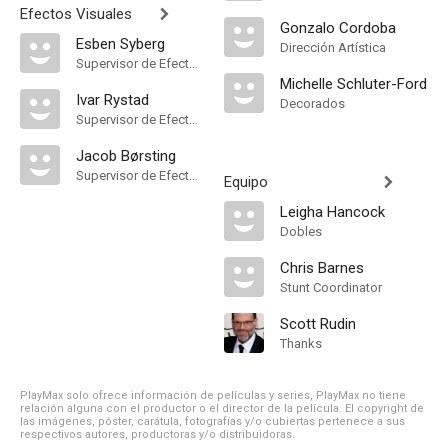
Efectos Visuales
Gonzalo Cordoba
Esben Syberg
Dirección Artística
Supervisor de Efectos Visuales
Michelle Schluter-Ford
Ivar Rystad
Decorados
Supervisor de Efectos Visuales
Jacob Børsting
Supervisor de Efectos Visuales
Equipo
Leigha Hancock
Dobles
Chris Barnes
Stunt Coordinator
Scott Rudin
Thanks
PlayMax solo ofrece información de películas y series, PlayMax no tiene
relación alguna con el productor o el director de la película. El copyright de
las imágenes, póster, carátula, fotografías y/o cubiertas pertenece a sus
respectivos autores, productoras y/o distribuidoras.