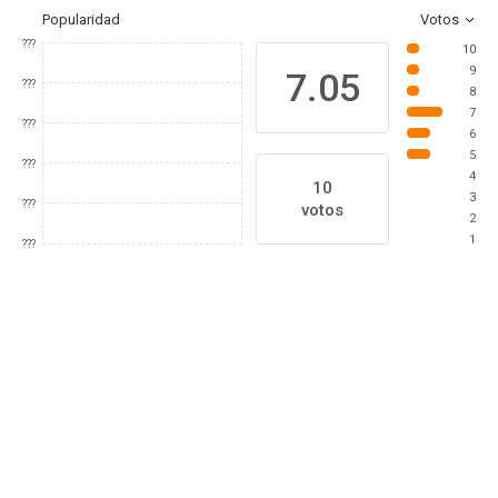
Popularidad
Votos
???
10
9
7.05
???
8
7
???
6
5
???
4
10
3
???
votos
2
1
???