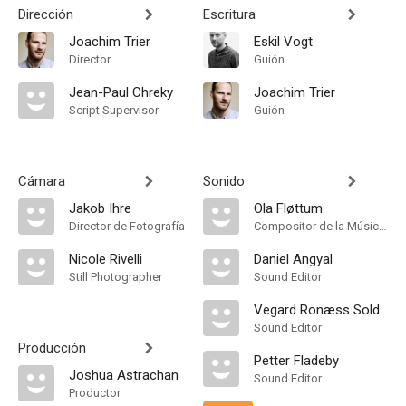
Dirección
Escritura
Joachim Trier
Eskil Vogt
Director
Guión
Jean-Paul Chreky
Joachim Trier
Script Supervisor
Guión
Cámara
Sonido
Jakob Ihre
Ola Fløttum
Director de Fotografía
Compositor de la Música Original
Nicole Rivelli
Daniel Angyal
Still Photographer
Sound Editor
Vegard Ronæss Soldal
Sound Editor
Producción
Petter Fladeby
Joshua Astrachan
Sound Editor
Productor