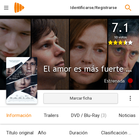
Identificarse/Registrarse
7.1
10 votos
El amor es más fuerte que las bombas
Estrenada
Marcar ficha
Información
Trailers
DVD / Blu-Ray
(3)
Noticias
Título original
Año
Duración
Clasificación por edades