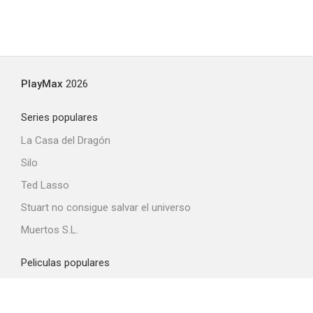
PlayMax
2026
Series populares
La Casa del Dragón
Silo
Ted Lasso
Stuart no consigue salvar el universo
Muertos S.L.
Peliculas populares
Spider-Man: Brand New Day
La odisea