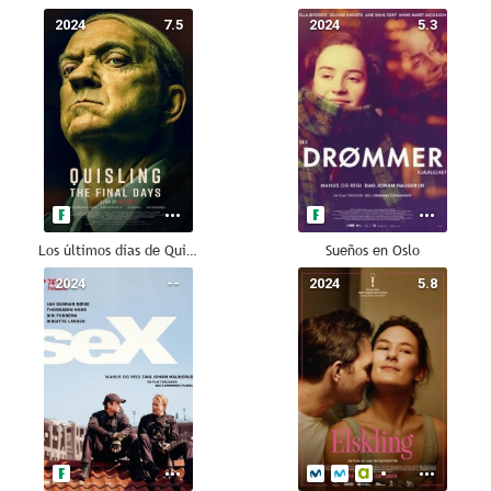
2024
7.5
2024
5.3
Los últimos días de Quisling
Sueños en Oslo
2024
--
2024
5.8