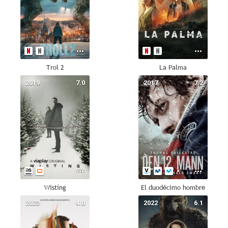
Trol 2
La Palma
2019
7.0
2017
7.2
Wisting
El duodécimo hombre
2023
4.8
2022
6.1