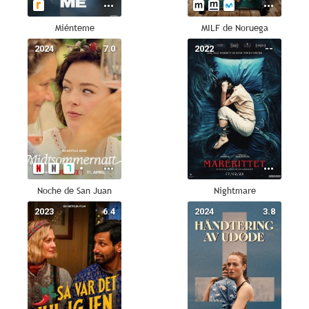
Miénteme
MILF de Noruega
2024
7.0
2022
--
Noche de San Juan
Nightmare
2023
6.4
2024
3.8