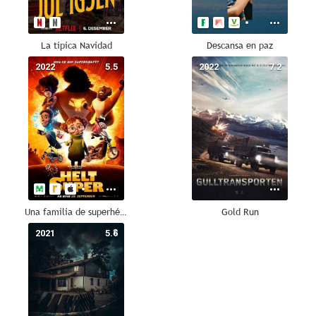
La típica Navidad
Descansa en paz
2022
5.5
2022
7.2
Una familia de superhéroes
Gold Run
2021
5.6