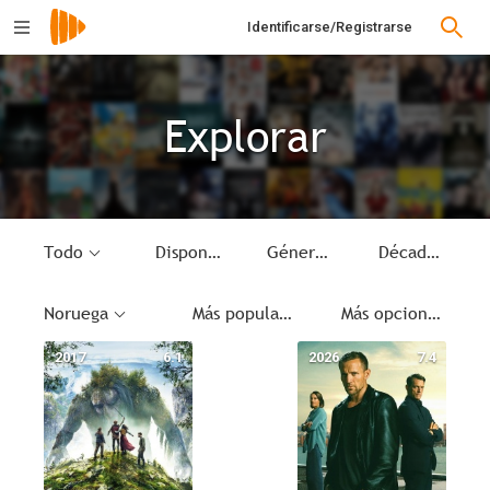
Identificarse/Registrarse
Explorar
Todo
Disponible
Género
Década
Noruega
Más populares
Más opciones
2017
6.1
2026
7.4