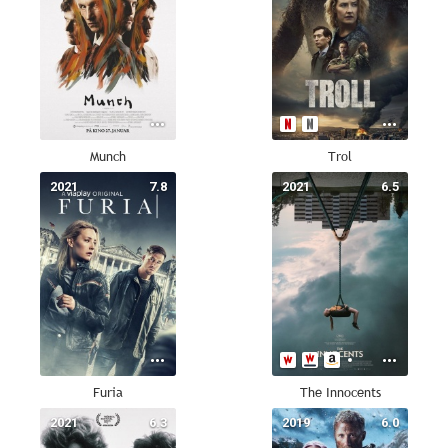
Munch
Trol
2021
7.8
2021
6.5
Furia
The Innocents
2021
6.3
2019
6.0