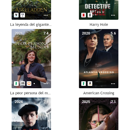
La leyenda del gigante de la montaña
Harry Hole
2021
7.4
2020
5.6
La peor persona del mundo
American Crossing
2024
7.8
2025
7.1