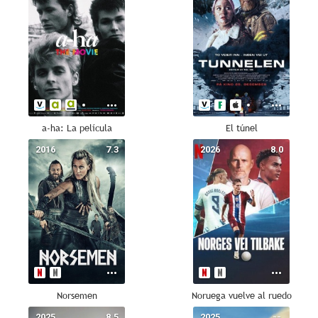
a-ha: La película
El túnel
2016
7.3
2026
8.0
Norsemen
Noruega vuelve al ruedo
2025
8.5
2025
--