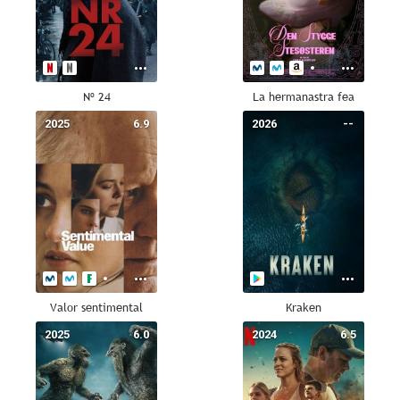
Nº 24
La hermanastra fea
2025
6.9
2026
--
Valor sentimental
Kraken
2025
6.0
2024
6.5