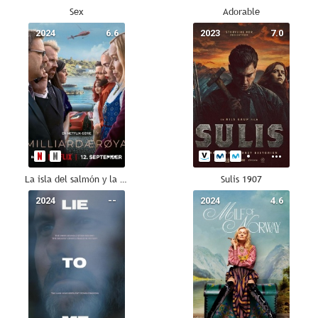
Sex
Adorable
2024
6.6
2023
7.0
La isla del salmón y la discordia
Sulis 1907
2024
--
2024
4.6