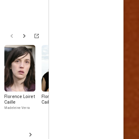
Florence Loiret
Florence Loiret-
Swann Arlaud
Breffni Ho
Caille
Caille
Nathan Verra
Madeleine Verra