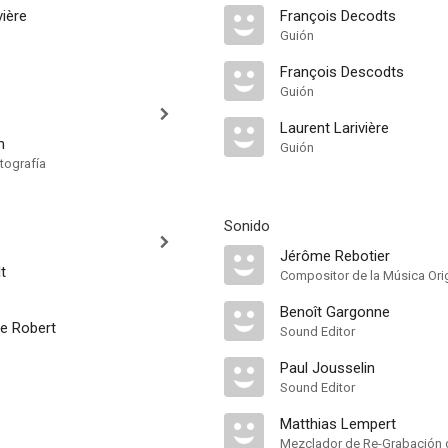
vière
François Decodts
Guión
François Descodts
Guión
Laurent Larivière
n
Guión
tografía
Sonido
Jérôme Rebotier
t
Compositor de la Música Orig
Benoît Gargonne
e Robert
Sound Editor
Paul Jousselin
Sound Editor
Matthias Lempert
Mezclador de Re-Grabación 