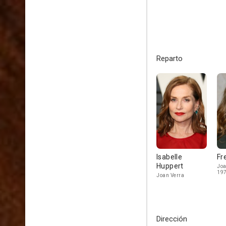
Reparto
Isabelle
Fr
Huppert
Joa
19
Joan Verra
Dirección