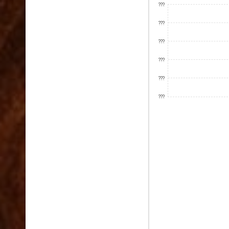
???
???
???
???
???
???