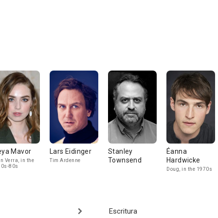
eya Mavor
Lars Eidinger
Stanley
Éanna
Townsend
Hardwicke
n Verra, in the
Tim Ardenne
70s-80s
Doug, in the 1970s
Escritura