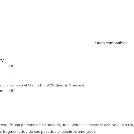
Sitios compatibles
TV
HD
sponible hasta el Mié, 02 Dic 2026 (Quedan 3 meses)
ón:
HD
reso de una persona de su pasado, Joan Verra se escapa al campo con su hij
os fragmentados de sus pasados encuentros amorosos.