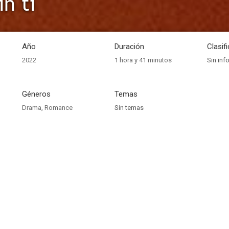
in ti
Año
Duración
Clasif
2022
1 hora y 41 minutos
Sin inf
Géneros
Temas
Drama
,
Romance
Sin temas