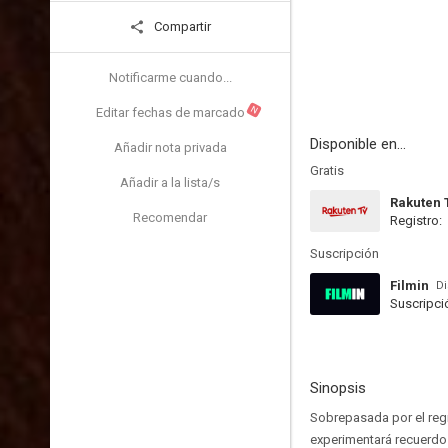
Compartir
Notificarme cuando...
N
Editar fechas de marcado
Disponible en...
Añadir nota privada
Gratis
Añadir a la lista/s
Rakuten 
Recomendar
Registro:
Suscripción
Filmin
Di
Suscripci
Sinopsis
Sobrepasada por el reg
experimentará recuerd