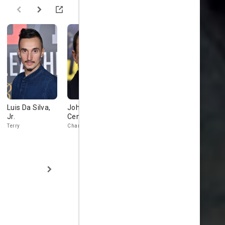
Luis Da Silva,
John
Stuart Bennett
Franky G
Jr.
Cenatiempo
Kilroy
Luco
Terry
Charles