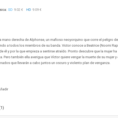
sica:
SD
9.02 €
HD
9.09 €
es la mano derecha de Alphonse, un mafioso neoyorquino que corre el peligro d
ando a todos los miembros de su banda. Victor conoce a Beatrice (Noomi Rap
de él y por la que empieza a sentirse atraído. Pronto descubre que la mujer ha
. Pero también ella averigua que Víctor quiere vengar la muerte de su mujer y 
nados que llevarán a cabo juntos un oscuro y violento plan de venganza.
ñadir
(1)