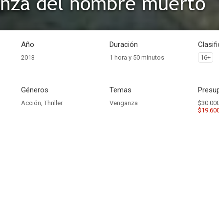
anza del hombre muerto
Año
Duración
Clasif
2013
1 hora y 50 minutos
16+
Géneros
Temas
Presup
Acción
,
Thriller
Venganza
$30.000
$19.60