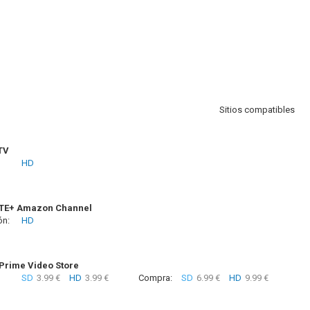
Sitios compatibles
TV
HD
TE+ Amazon Channel
ón:
HD
rime Video Store
SD
3.99 €
HD
3.99 €
Compra:
SD
6.99 €
HD
9.99 €