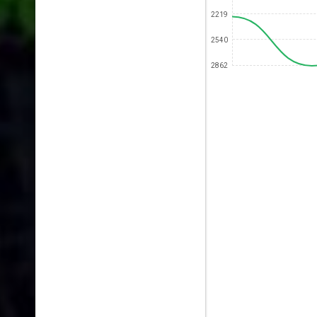
2219
2540
2862