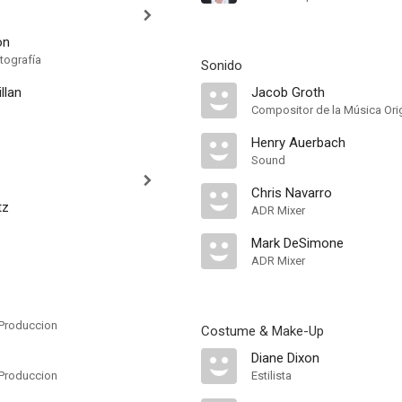
on
tografía
Sonido
llan
Jacob Groth
Compositor de la Música Orig
Henry Auerbach
Sound
Chris Navarro
tz
ADR Mixer
Mark DeSimone
ADR Mixer
Produccion
Costume & Make-Up
Diane Dixon
Produccion
Estilista