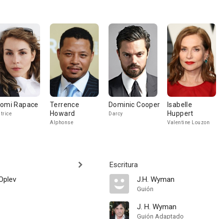
omi Rapace
Terrence
Dominic Cooper
Isabelle
Howard
Huppert
trice
Darcy
Alphonse
Valentine Louzon
Escritura
Oplev
J.H. Wyman
Guión
J. H. Wyman
Guión Adaptado