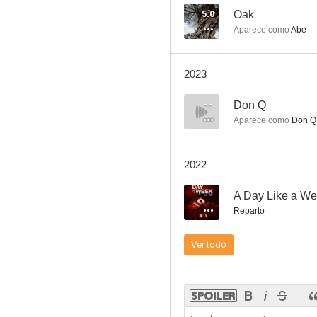
5.0
Oak
Aparece como
Abe
Niños de cera
2023
8.2
--
Don Q
Aparece como
Don Q
2022
--
A Day Like a W
Reparto
Kojak
Ver todo
7.4