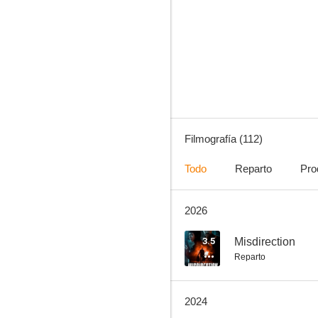
Navy, investigación criminal (NCIS)
7.7
Filmografía (112)
Todo
Reparto
Pro
2026
La ruta hacia El Dorado
10
3.5
Misdirection
Reparto
2024