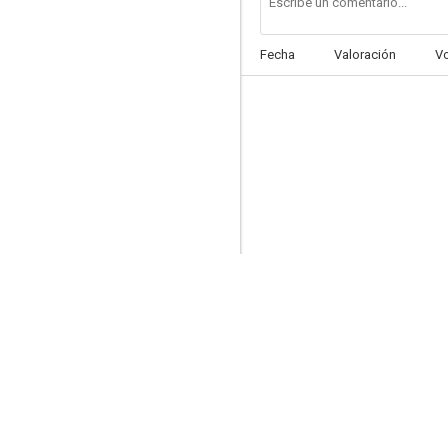
Fecha
Valoración
V
La odisea
7.0
Gotti
6.8