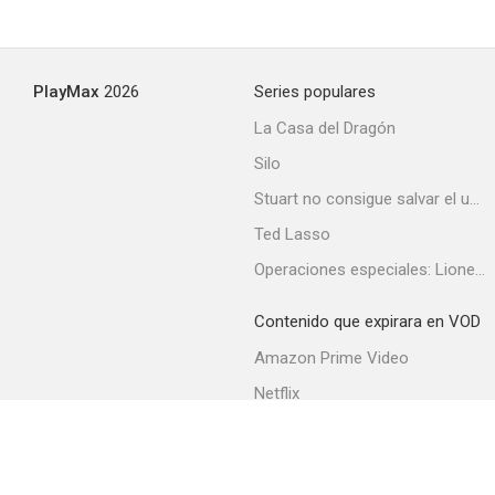
Once Upon a Time in Brooklyn
PlayMax
2026
Series populares
--
La Casa del Dragón
Silo
Stuart no consigue salvar el universo
Ted Lasso
Operaciones especiales: Lioness
Contenido que expirara en VOD
Shadows in Paradise
Amazon Prime Video
--
Netflix
Filmin
Movistar+