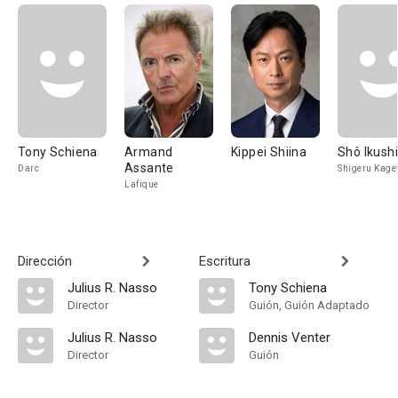
Tony Schiena
Armand
Kippei Shiina
Shô Ikush
Assante
Darc
Shigeru Kag
Lafique
Dirección
Escritura
Julius R. Nasso
Tony Schiena
Director
Guión, Guión Adaptado
Julius R. Nasso
Dennis Venter
Director
Guión