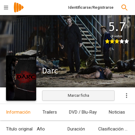
Identificarse/Registrarse
5.7
9 votos
Darc
Marcar ficha
Información
Trailers
DVD / Blu-Ray
Noticias
Título original
Año
Duración
Clasificación por edades