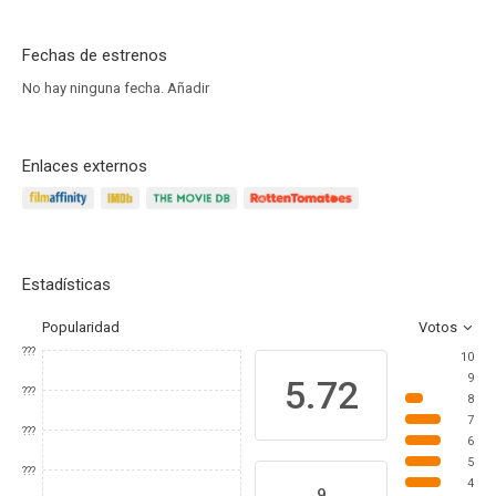
Fechas de estrenos
No hay ninguna fecha.
Añadir
Enlaces externos
Estadísticas
Popularidad
Votos
???
10
9
5.72
???
8
7
???
6
5
???
4
9