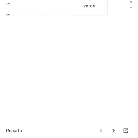
3
???
votos
2
1
???
Reparto