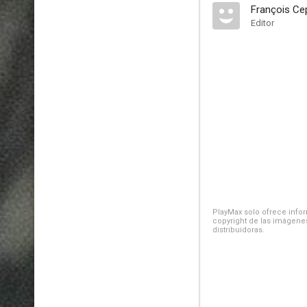
François Ce
Editor
PlayMax solo ofrece inform
copyright de las imágenes
distribuidoras.