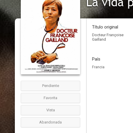
La vida 
Título original
Docteur Françoise
Gailland
País
Francia
Pendiente
Favorita
Vista
Abandonada