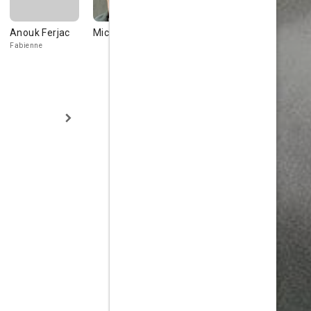
Anouk Ferjac
Michel Subor
William Coryn
Margo Lion
Fabienne
Julien Gailland
'Mammy',
Françoise's m