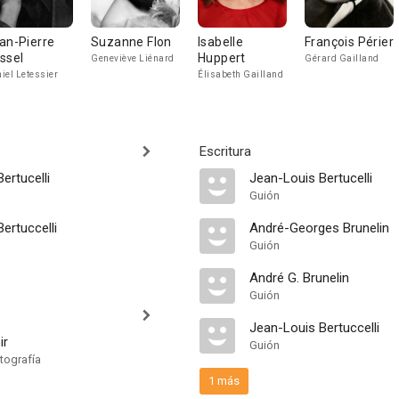
an-Pierre
Suzanne Flon
Isabelle
François Périer
ssel
Huppert
Geneviève Liénard
Gérard Gailland
iel Letessier
Élisabeth Gailland
Escritura
ertucelli
Jean-Louis Bertucelli
Guión
ertuccelli
André-Georges Brunelin
Guión
André G. Brunelin
Guión
Jean-Louis Bertuccelli
ir
Guión
tografía
1 más