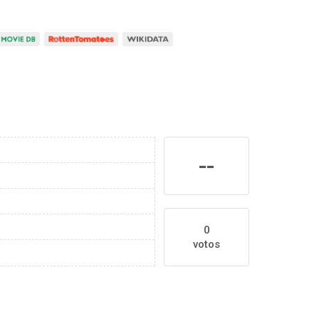
--
0
votos