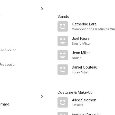
r
Sonido
Catherine Lara
Compositor de la Música Orig
Joël Faure
Sound Mixer
Produccion
Jean Millet
Sound
Produccion
Daniel Couteau
Foley Artist
Costume & Make-Up
Alice Salomon
ernard
Estilista
Evelyne Carsault