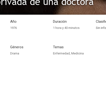
privada de una doctora
Año
Duración
Clasif
1976
1 hora y 40 minutos
Sin inf
Géneros
Temas
Drama
Enfermedad
,
Medicina