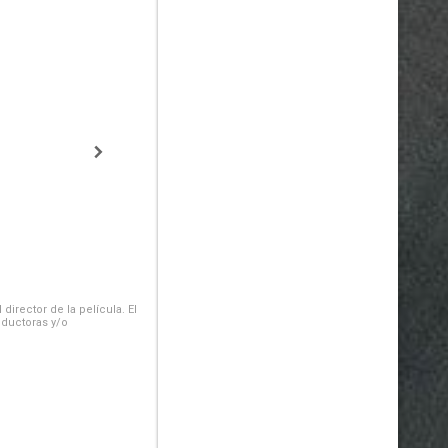
irector de la película. El
oductoras y/o