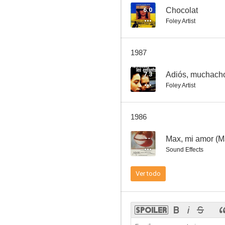
6.0
Chocolat
Foley Artist
Sac de noeuds
1987
--
7.3
Adiós, muchach
Foley Artist
1986
--
Max, mi amor (M
Sound Effects
L’ami de Vincent
Ver todo
--