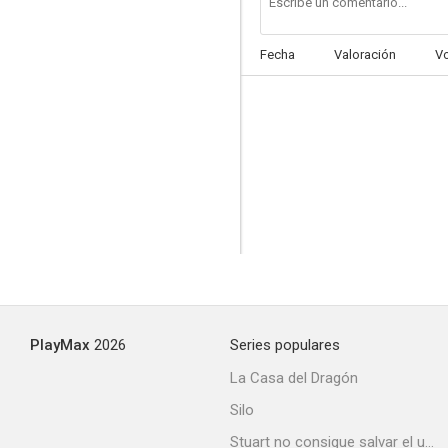
Fecha
Valoración
V
Providence
--
PlayMax
2026
Series populares
La carne de la orquídea
La Casa del Dragón
--
Silo
Stuart no consigue salvar el universo