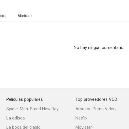
otos
Afinidad
La vida privada de una doctora
El cuerpo de mi enemigo
Lumiè
--
--
No hay ningun comentario.
Peliculas populares
Top proveedores VOD
Don Juan
Un día bien aprovechado
Spider-Man: Brand New Day
Amazon Prime Video
--
--
La odisea
Netflix
La boca del diablo
Movistar+