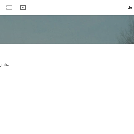
Iden
rafía.