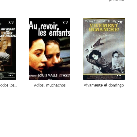
7.3
7.3
7.0
En nombre de todos los míos
Adiós, muchachos
Vivamente el domingo
6.4
6.0
6.0