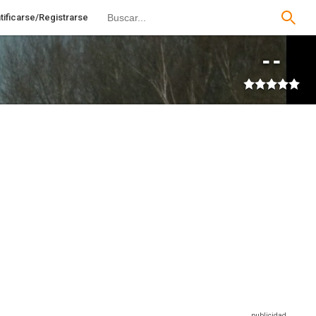
tificarse/Registrarse
--