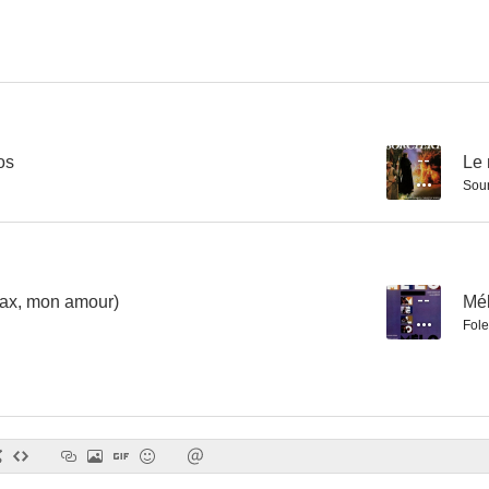
El amor ha muerto
La séptima víctima
Tricheu
--
--
os
--
Le 
Soun
ax, mon amour)
--
Mé
Fole
El regreso de Martin Guerre
Los miserables
--
--