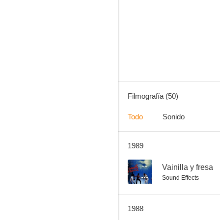
Le Père Noël est une ordure
4.4
Filmografía (50)
Todo
Sonido
1989
Si Don Juan fuese mujer
--
--
Vainilla y fresa
Sound Effects
1988