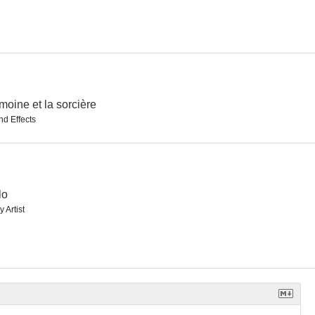
rs
El marginal
Attention une femme peut en cacher une autre!
--
--
--
moine et la sorcière
d Effects
lo
y Artist
Quince años recién cumplidos
Aventuras de un bribón
De guante blanco
--
--
--