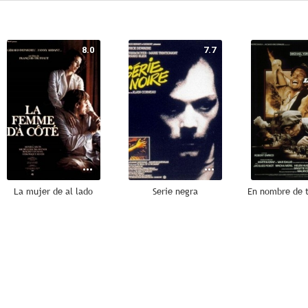
8.0
7.7
La mujer de al lado
Serie negra
6.9
6.8