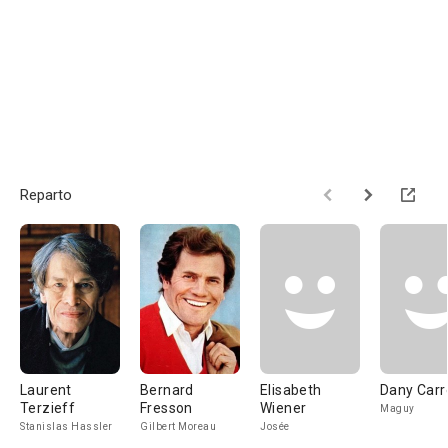
Reparto
Laurent
Bernard
Elisabeth
Dany Carr
Terzieff
Fresson
Wiener
Maguy
Stanislas Hassler
Gilbert Moreau
Josée