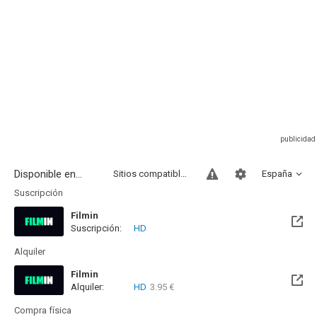
Disponible en...
Sitios compatibles
España
Suscripción
Filmin
Suscripción:
HD
Disponible hasta el Dom, 29 Nov 2026 (Quedan 3 meses)
Alquiler
Filmin
Alquiler:
HD
3.95 €
Disponible hasta el Dom, 29 Nov 2026 (Quedan 3 meses)
Compra física