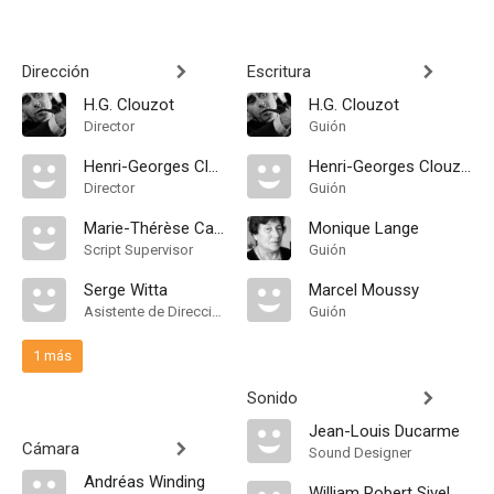
Dirección
Escritura
H.G. Clouzot
H.G. Clouzot
Director
Guión
Henri-Georges Clouzot
Henri-Georges Clouzot
Director
Guión
Marie-Thérèse Cabon
Monique Lange
Script Supervisor
Guión
Serge Witta
Marcel Moussy
Asistente de Dirección
Guión
1 más
Sonido
Jean-Louis Ducarme
Cámara
Sound Designer
Andréas Winding
William Robert Sivel