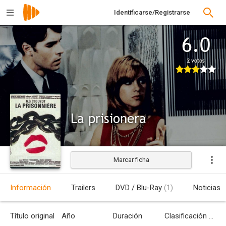
Identificarse/Registrarse
6.0
2 votos
La prisionera
Marcar ficha
Estrenada
Información
Trailers
DVD / Blu-Ray
(1)
Noticias
Título original
Año
Duración
Clasificación por edades