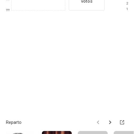
votos
2
1
???
Reparto