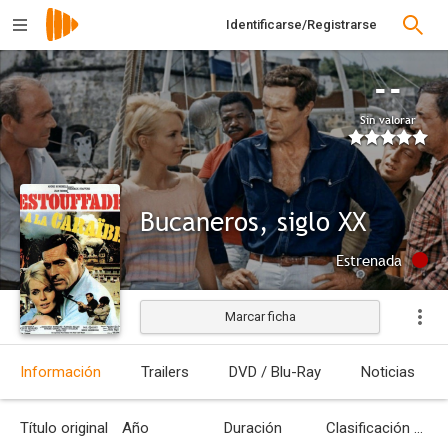
Identificarse/Registrarse
--
Sin valorar
Bucaneros, siglo XX
Estrenada
Marcar ficha
Información
Trailers
DVD / Blu-Ray
Noticias
Título original
Año
Duración
Clasificación por edades