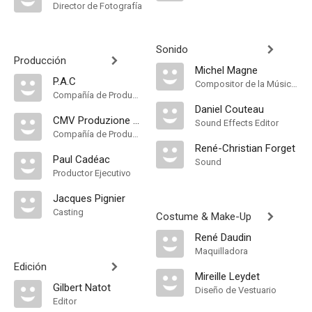
Director de Fotografía
Sonido
Producción
Michel Magne
P.A.C
Compositor de la Música Original
Compañía de Produccion
Daniel Couteau
CMV Produzione Cinematografica
Sound Effects Editor
Compañía de Produccion
René-Christian Forget
Paul Cadéac
Sound
Productor Ejecutivo
Jacques Pignier
Casting
Costume & Make-Up
René Daudin
Maquilladora
Edición
Mireille Leydet
Gilbert Natot
Diseño de Vestuario
Editor