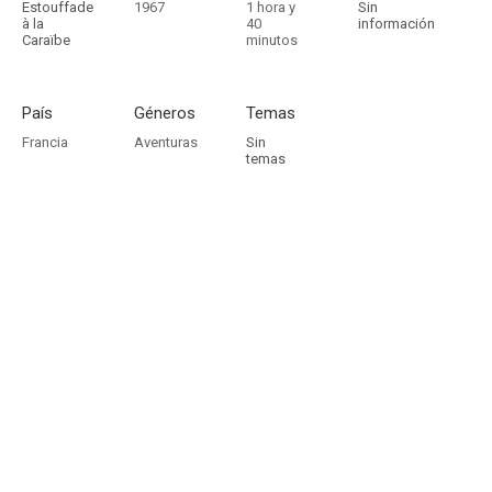
Estouffade
1967
1 hora y
Sin
à la
40
información
Caraïbe
minutos
País
Géneros
Temas
Francia
Aventuras
Sin
temas