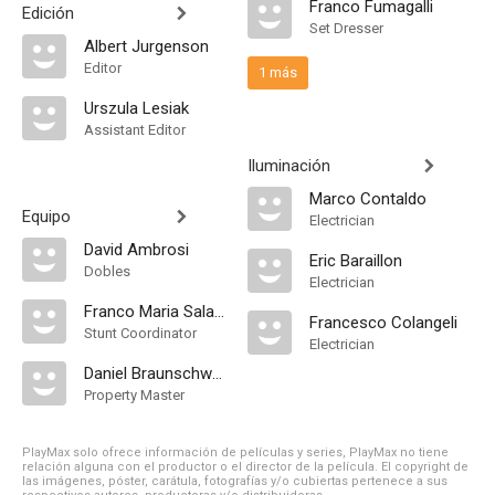
Franco Fumagalli
Edición
Set Dresser
Albert Jurgenson
Editor
1 más
Urszula Lesiak
Assistant Editor
Iluminación
Marco Contaldo
Equipo
Electrician
David Ambrosi
Eric Baraillon
Dobles
Electrician
Franco Maria Salamon
Francesco Colangeli
Stunt Coordinator
Electrician
Daniel Braunschweig
Property Master
PlayMax solo ofrece información de películas y series, PlayMax no tiene
relación alguna con el productor o el director de la película. El copyright de
las imágenes, póster, carátula, fotografías y/o cubiertas pertenece a sus