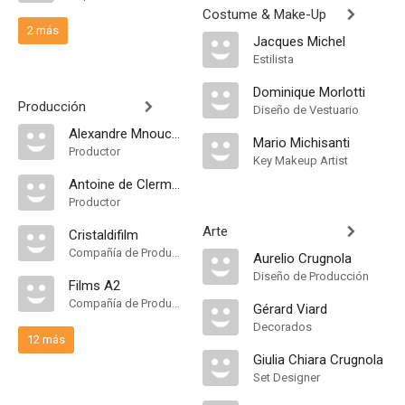
Costume & Make-Up
2 más
Jacques Michel
Estilista
Dominique Morlotti
Producción
Diseño de Vestuario
Alexandre Mnouchkine
Mario Michisanti
Productor
Key Makeup Artist
Antoine de Clermont-Tonnerre
Productor
Arte
Cristaldifilm
Compañía de Produccion
Aurelio Crugnola
Diseño de Producción
Films A2
Compañía de Produccion
Gérard Viard
Decorados
12 más
Giulia Chiara Crugnola
Set Designer