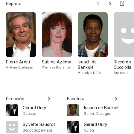
Reparto
Pierre Arditi
Sabine Azéma
Isaach de
Riccardo
Bankolé
Cucciolla
Antoine Boulanger
Clarisse Boulanger
Hippolyte N'Go
Andreani
Dirección
Escritura
Gérard Oury
Isaach de Bankolé
Director
Guión, Dialogue
Sylvette Baudrot
Gérard Oury
Script Supervisor
Guión