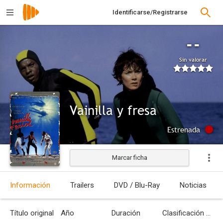
Identificarse/Registrarse
--
Sin valorar
Vainilla y fresa
Estrenada
Marcar ficha
Información
Trailers
DVD / Blu-Ray
Noticias
Título original
Año
Duración
Clasificación por edades