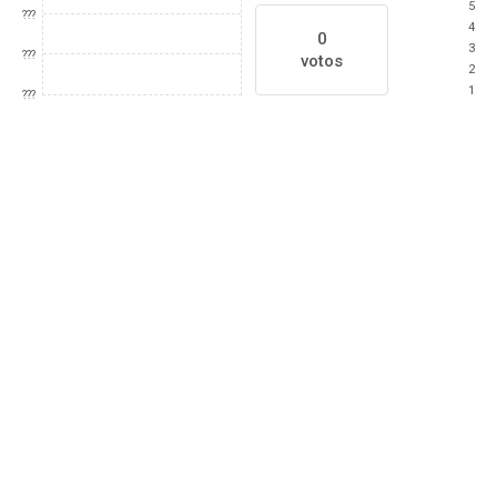
5
???
4
0
3
???
votos
2
1
???