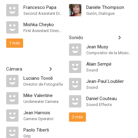
Francesco Papa
Danièle Thompson
Second Assistant Director
Guión, Dialogue
Mishka Cheyko
First Assistant Director
Sonido
1 más
Jean Musy
Compositor de la Música Original, Música
Alain Sempé
Cámara
Sound
Luciano Tovoli
Jean-Paul Loublier
Director de Fotografía
Sound
Mike Valentine
Daniel Couteau
Underwater Camera
Sound Effects
Jean Harnois
2 más
Camera Operator
Paolo Tiberti
Grip