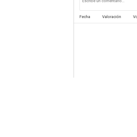
Fecha
Valoración
V
La loca de Chaillot
5.8
Gracias y desgracias de un casado del año II
5.6