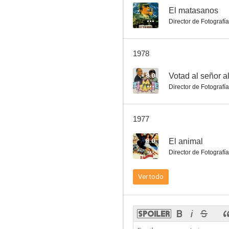
--
El matasanos
Director de Fotografía
El furor de la codicia
1978
7.0
8.0
Votad al señor a
Director de Fotografía
1977
8.0
El animal
Director de Fotografía
La gran ilusión
Ver todo
6.0