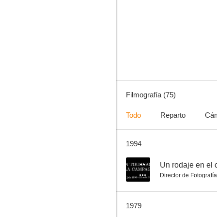
Votad al señor alcalde
7.7
Filmografía (75)
Todo
Reparto
Cá
1994
Los tramposos
7.3
--
Un rodaje en el
Director de Fotografía
1979