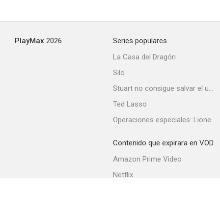
Knock
PlayMax
2026
Series populares
--
La Casa del Dragón
Silo
Stuart no consigue salvar el universo
Ted Lasso
Operaciones especiales: Lioness
Contenido que expirara en VOD
Cita en julio
Amazon Prime Video
--
Netflix
Filmin
Movistar+