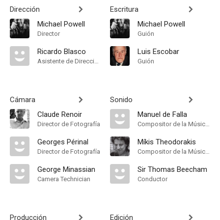
Dirección
Escritura
Michael Powell
Michael Powell
Director
Guión
Ricardo Blasco
Luis Escobar
Asistente de Dirección
Guión
Cámara
Sonido
Claude Renoir
Manuel de Falla
Director de Fotografía
Compositor de la Música Original
Georges Périnal
Míkis Theodorakis
Director de Fotografía
Compositor de la Música Original, Música
George Minassian
Sir Thomas Beecham
Camera Technician
Conductor
Producción
Edición