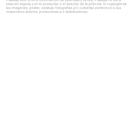
PlayMax solo ofrece información de películas y series, PlayMax no tiene
relación alguna con el productor o el director de la película. El copyright de
las imágenes, póster, carátula, fotografías y/o cubiertas pertenece a sus
respectivos autores, productoras y/o distribuidoras.