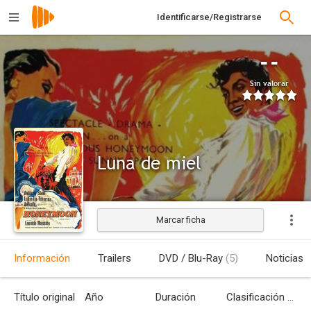
Identificarse/Registrarse
--
Sin valorar
Luna de miel
Marcar ficha
Estrenada
Información
Trailers
DVD / Blu-Ray
(5)
Noticias
Título original
Año
Duración
Clasificación por edades