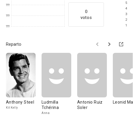
5
???
4
0
3
???
votos
2
1
???
Reparto
Anthony Steel
Ludmilla
Antonio Ruiz
Leonid Ma
Tchérina
Soler
Kit Kelly
Anna