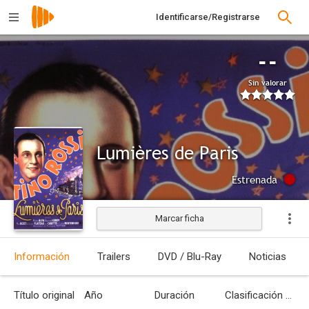
Identificarse/Registrarse
--
Sin valorar
Lumières de Paris
Estrenada
Marcar ficha
Información
Trailers
DVD / Blu-Ray
Noticias
Título original
Año
Duración
Clasificación por edades