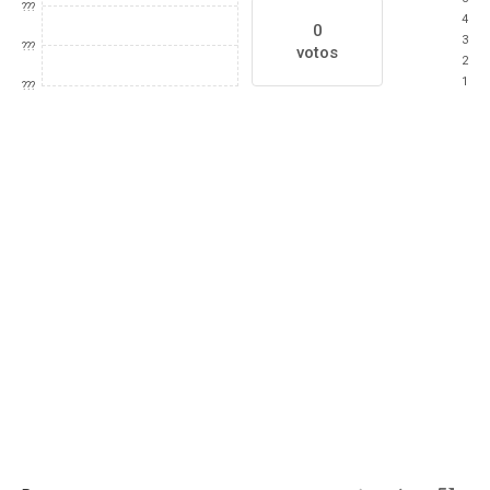
???
4
0
3
???
votos
2
1
???