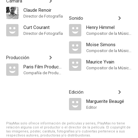
Cámara
Claude Renoir
Director de Fotografía
Sonido
Curt Courant
Henry Himmel
Director de Fotografía
Compositor de la Música Original
Moïse Simons
Compositor de la Música Original
Producción
Maurice Yvain
Paris Film Production
Compositor de la Música Original
Compañía de Produccion
Edición
Marguerite Beaugé
Editor
PlayMax solo ofrece información de películas y series, PlayMax no tiene
relación alguna con el productor o el director de la película. El copyright de
las imágenes, póster, carátula, fotografías y/o cubiertas pertenece a sus
respectivos autores, productoras y/o distribuidoras.