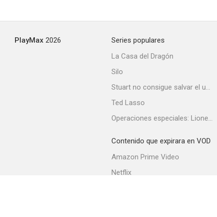
Tant qu'il y aura des femmes
PlayMax
2026
Series populares
--
La Casa del Dragón
Silo
Stuart no consigue salvar el universo
Ted Lasso
Operaciones especiales: Lioness
Contenido que expirara en VOD
Mujeres de París
Amazon Prime Video
--
Netflix
Filmin
Movistar+