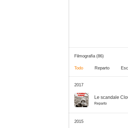
El rey y el ruiseñor (Le Roi et l'oiseau)
7.0
Filmografía (86)
Todo
Reparto
Esc
2017
El asesino vive en el 21
--
--
Le scandale Clo
Reparto
2015