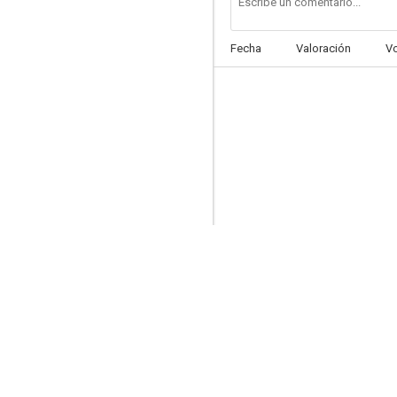
Fecha
Valoración
V
Le dernier mélodrame
--
El dinero de los demás
--