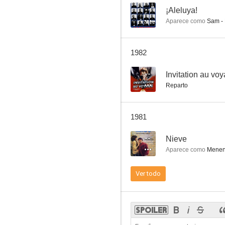
--
¡Aleluya!
Aparece como
Sam - 
Le scandale Clouzot
1982
--
--
Invitation au vo
Reparto
1981
--
Nieve
Aparece como
Menen
Porca vacca
Ver todo
--