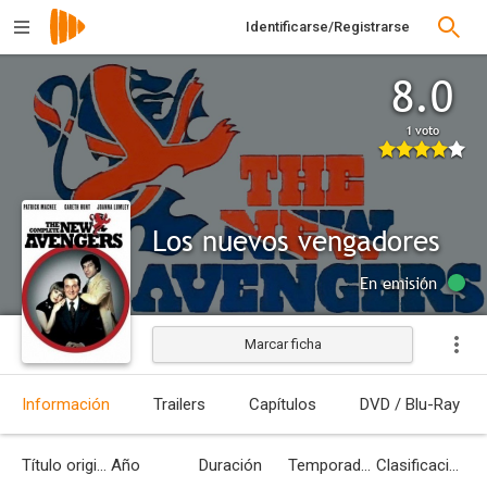
Identificarse/Registrarse
8.0
1 voto
Los nuevos vengadores
En emisión
Marcar ficha
Información
Trailers
Capítulos
DVD / Blu-Ray
Título original
Año
Duración
Temporadas
Clasificación por edades