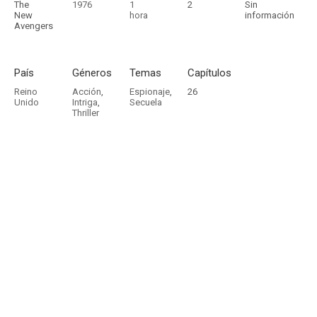
The
1976
1
2
Sin
New
hora
información
Avengers
País
Géneros
Temas
Capítulos
Reino
Acción
,
Espionaje
,
26
Unido
Intriga
,
Secuela
Thriller