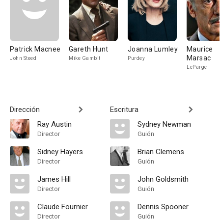
Patrick Macnee
Gareth Hunt
Joanna Lumley
Maurice
Marsac
John Steed
Mike Gambit
Purdey
LeParge
Dirección
Escritura
Ray Austin
Sydney Newman
Director
Guión
Sidney Hayers
Brian Clemens
Director
Guión
James Hill
John Goldsmith
Director
Guión
Claude Fournier
Dennis Spooner
Director
Guión