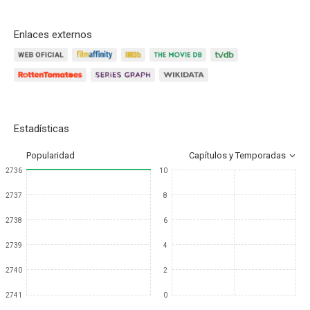
Enlaces externos
Estadísticas
Popularidad
Capítulos y Temporadas
2736
10
2737
8
2738
6
2739
4
2740
2
2741
0