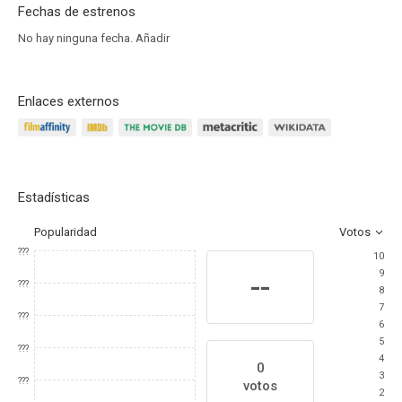
Fechas de estrenos
No hay ninguna fecha.
Añadir
Enlaces externos
Estadísticas
Popularidad
Votos
???
10
9
--
???
8
7
???
6
5
???
4
0
3
???
votos
2