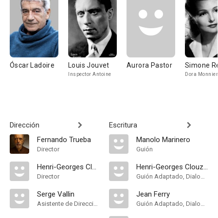
Óscar Ladoire
Louis Jouvet
Aurora Pastor
Simone R
Inspector Antoine
Dora Monnier
Dirección
Escritura
Fernando Trueba
Manolo Marinero
Director
Guión
Henri-Georges Clouzot
Henri-Georges Clouzot
Director
Guión Adaptado, Dialogue
Serge Vallin
Jean Ferry
Asistente de Dirección
Guión Adaptado, Dialogue