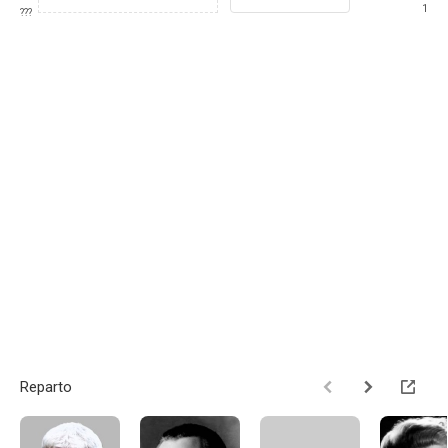
1
???
Reparto