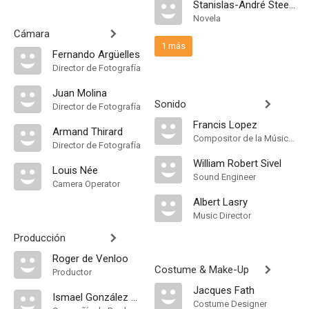
Stanislas-André Steeman
Novela
Cámara
1 más
Fernando Argüelles
Director de Fotografía
Juan Molina
Sonido
Director de Fotografía
Francis Lopez
Armand Thirard
Compositor de la Música Original
Director de Fotografía
William Robert Sivel
Louis Née
Sound Engineer
Camera Operator
Albert Lasry
Music Director
Producción
Roger de Venloo
Costume & Make-Up
Productor
Jacques Fath
Ismael González P.C
Costume Designer