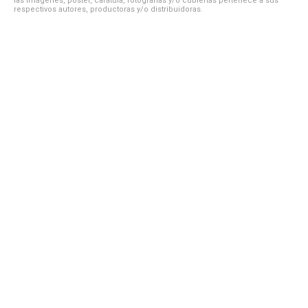
las imágenes, póster, carátula, fotografías y/o cubiertas pertenece a sus
respectivos autores, productoras y/o distribuidoras.