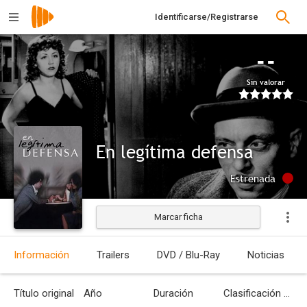
Identificarse/Registrarse
--
Sin valorar
En legítima defensa
Estrenada
Marcar ficha
Información
Trailers
DVD / Blu-Ray
Noticias
Título original
Año
Duración
Clasificación por edades