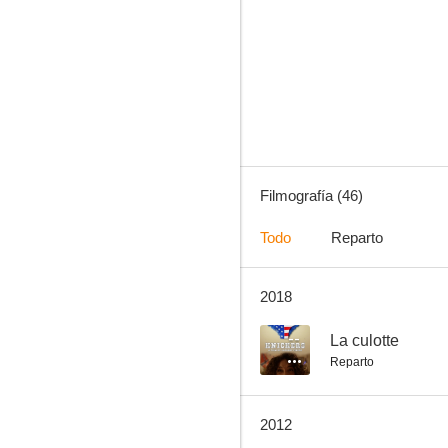
Narcisse
--
Filmografía (46)
Todo
Reparto
2018
La chance et l'amour
--
--
La culotte
Reparto
2012