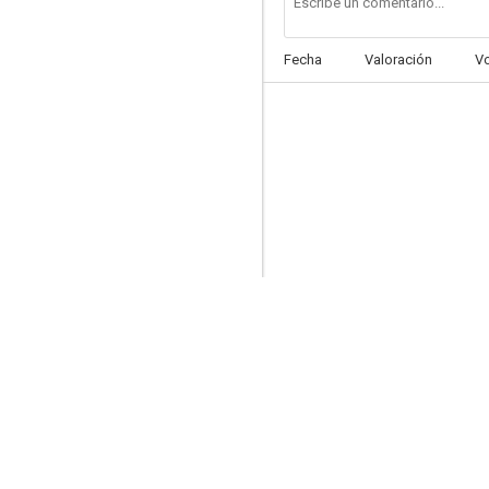
Fecha
Valoración
V
Fruits of Summer
--
L'amour, Madame
--