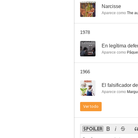
--
Narcisse
Aparece como
The au
Le septième commandement
1978
--
--
En legítima def
Aparece como
Pâquer
1966
--
El falsificador d
Aparece como
Marguer
Maniquíes de París
Ver todo
--