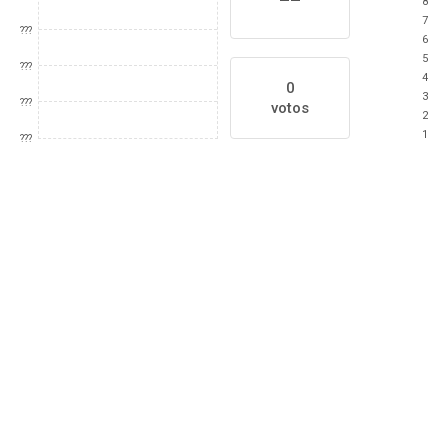
8
7
???
6
5
???
4
0
3
???
votos
2
1
???