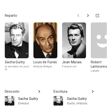
Reparto
Sacha Guitry
Louis de Funès
Jean Marais
Robert
Lamoureu
le narrateur et Louis
Antoine Allègre
François Ier
XI
Latude
Dirección
Escritura
Sacha Guitry
Sacha Guitry
Director
Guión, Historia