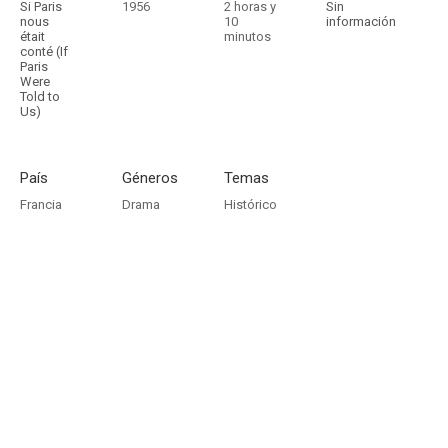
Si Paris
1956
2 horas y
Sin
nous
10
información
était
minutos
conté (If
Paris
Were
Told to
Us)
País
Géneros
Temas
Francia
Drama
Histórico