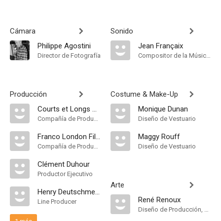
Cámara
Sonido
Philippe Agostini
Jean Françaix
Director de Fotografía
Compositor de la Música Original, Música
Producción
Costume & Make-Up
Courts et Longs Métrages
Monique Dunan
Compañía de Produccion
Diseño de Vestuario
Franco London Films
Maggy Rouff
Compañía de Produccion
Diseño de Vestuario
Clément Duhour
Productor Ejecutivo
Arte
Henry Deutschmeister
René Renoux
Line Producer
Diseño de Producción, Decorados