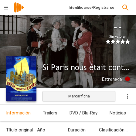
Identificarse/Registrarse
--
Sin valorar
Si Paris nous était conté (If Paris Were Told to Us)
Estrenada
Marcar ficha
Información
Trailers
DVD / Blu-Ray
Noticias
Título original
Año
Duración
Clasificación por edades