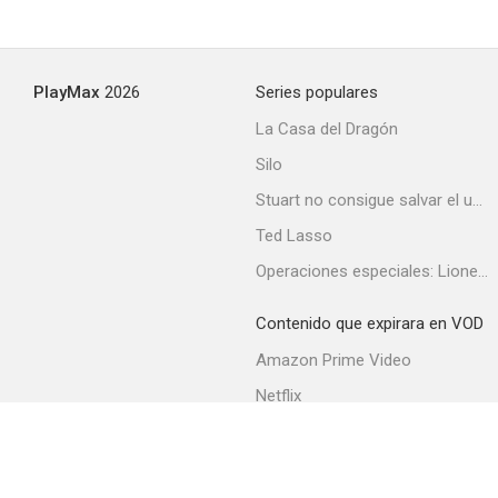
La llamada del destino
PlayMax
2026
Series populares
--
La Casa del Dragón
Silo
Stuart no consigue salvar el universo
Ted Lasso
Operaciones especiales: Lioness
Contenido que expirara en VOD
La conciencia acusa
Amazon Prime Video
--
Netflix
Filmin
Movistar+