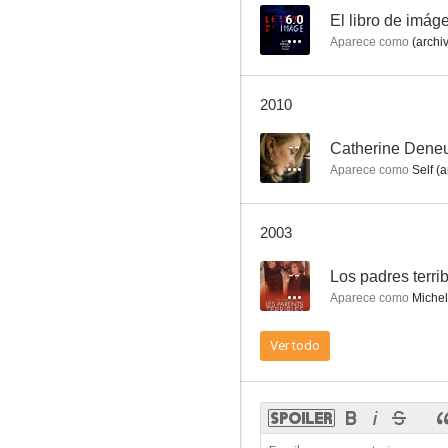
6.0
El libro de imág
Aparece como
(archi
El libro de imágenes
2010
3.0
--
Catherine Deneu
Aparece como
Self (a
2003
--
Los padres terri
Aparece como
Michel
Austerlitz
Ver todo
--