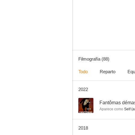
Poncio Pilatos
7.1
Filmografía (88)
Todo
Reparto
Equ
2022
Piel de asno
6.0
--
Fantômas déma
Aparece como
Self (a
2018