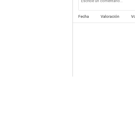
Fecha
Valoración
V
Los padres terribles
--
The Silver Screen: Color Me Lavender
--