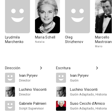
Lyudmila
Maria Schell
Oleg
Marcello
Marchenko
Strizhenov
Mastroian
Natalia
Mario
Dirección
Escritura
Ivan Pyryev
Ivan Pyryev
Director
Guión
Luchino Visconti
Luchino Visconti
Director
Guión Adaptado, Historia
Gabriele Palmieri
Suso Cecchi d'Amico
Script Supervisor
Guión Adaptado, Historia