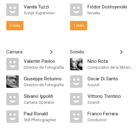
Vanda Tuzzi
Fiódor Dostoyevski
Script Supervisor
Novela
3 más
1 más
Cámara
Sonido
Valentin Pavlov
Nino Rota
Director de Fotografía
Compositor de la Música Original
Giuseppe Rotunno
Oscar Di Santo
Director de Fotografía
Sound
Silvano Ippoliti
Vittorio Trentino
Camera Operator
Sound
Paul Ronald
Franco Ferrara
Still Photographer
Conductor