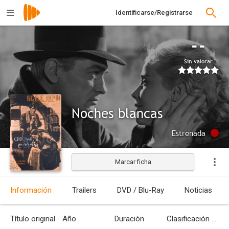
Identificarse/Registrarse
--
Sin valorar
Noches blancas
Estrenada
Marcar ficha
Información
Trailers
DVD / Blu-Ray
Noticias
Título original
Año
Duración
Clasificación por edades