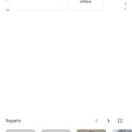
votos
2
1
???
Reparto