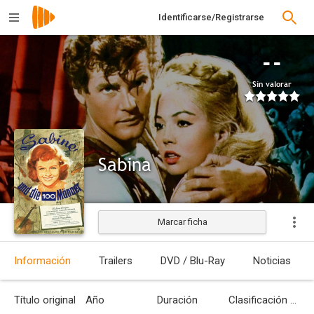
Identificarse/Registrarse
--
Sin valorar
Sabina
Marcar ficha
Estrenada
Información
Trailers
DVD / Blu-Ray
Noticias
Título original
Año
Duración
Clasificación por edades