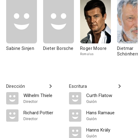
Sabine Sinjen
Dieter Borsche
Roger Moore
Dietmar
Schönher
Romulus
Dirección
Escritura
Wilhelm Thiele
Curth Flatow
Director
Guión
Richard Pottier
Hans Ramaue
Director
Guión
Hanns Kräly
Guión