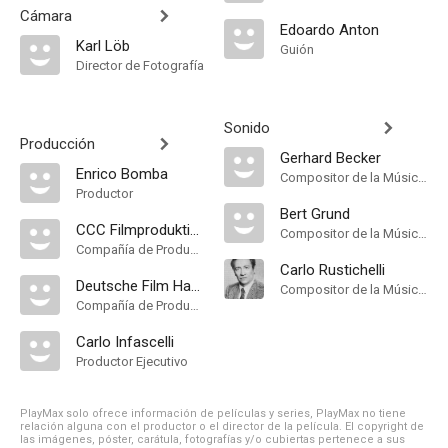
Cámara
Edoardo Anton
Karl Löb
Guión
Director de Fotografía
Sonido
Producción
Gerhard Becker
Enrico Bomba
Compositor de la Música Original
Productor
Bert Grund
CCC Filmproduktion
Compositor de la Música Original
Compañía de Produccion
Carlo Rustichelli
Deutsche Film Hansa
Compositor de la Música Original
Compañía de Produccion
Carlo Infascelli
Productor Ejecutivo
PlayMax solo ofrece información de películas y series, PlayMax no tiene
relación alguna con el productor o el director de la película. El copyright de
las imágenes, póster, carátula, fotografías y/o cubiertas pertenece a sus