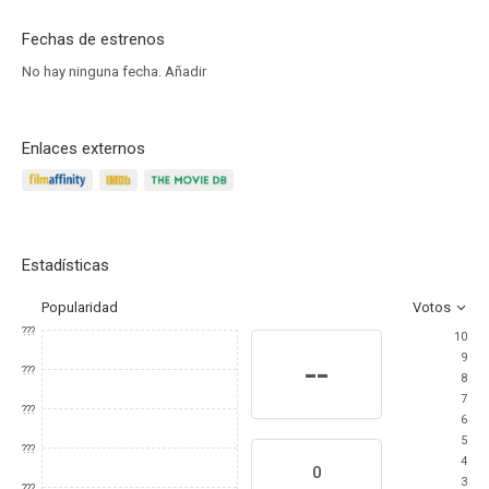
Fechas de estrenos
No hay ninguna fecha.
Añadir
Enlaces externos
Estadísticas
Popularidad
Votos
???
10
9
--
???
8
7
???
6
5
???
4
0
3
???