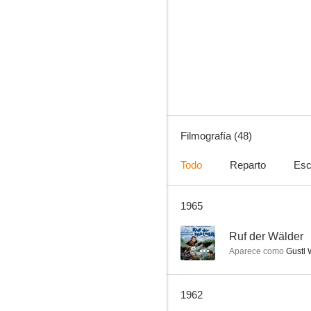
Ruf der Wälder
--
Filmografía (48)
Todo
Reparto
Esc
1965
Sabina
--
--
Ruf der Wälder
Aparece como
Gustl 
1962