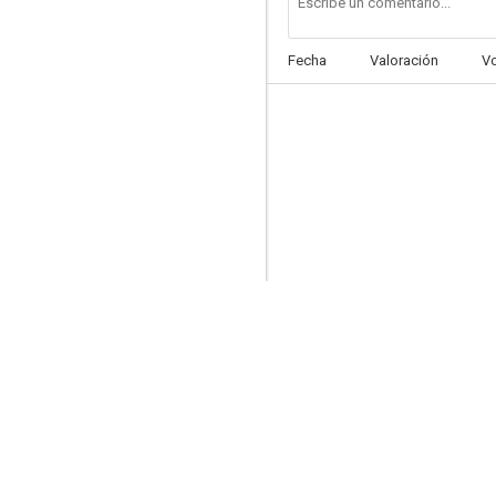
Fecha
Valoración
V
El prisionero de la Isla del Diablo
--
El gran amor
--