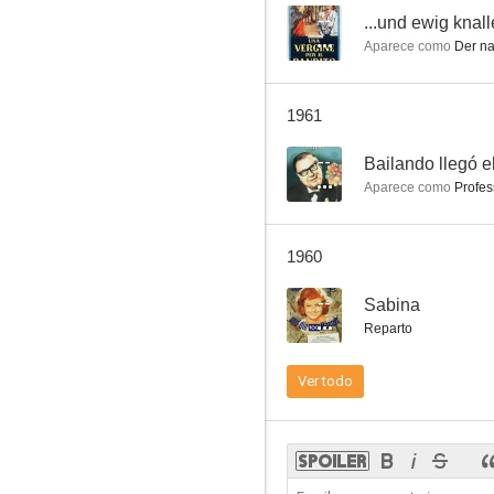
--
...und ewig knal
Aparece como
Der na
Der Feldherrnhügel
1961
--
--
Bailando llegó e
Aparece como
Profes
1960
--
Sabina
Reparto
April 1, 2000
Ver todo
--