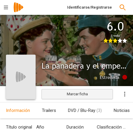
Identificarse/Registrarse
6.0
1 voto
La panadera y el emperador
Estrenada
Marcar ficha
Información
Trailers
DVD / Blu-Ray
(3)
Noticias
Título original
Año
Duración
Clasificación por edades