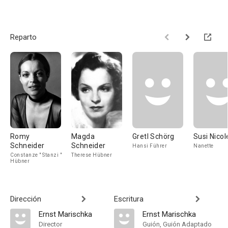
Reparto
Romy
Magda
Gretl Schörg
Susi Nicol
Schneider
Schneider
Hansi Führer
Nanette
Constanze " Stanzi "
Therese Hübner
Hübner
Dirección
Escritura
Ernst Marischka
Ernst Marischka
Director
Guión, Guión Adaptado